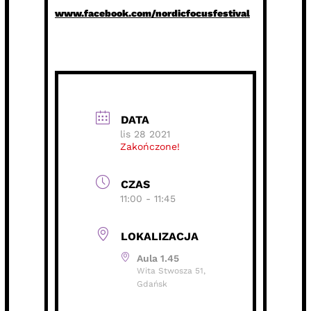
www.facebook.com/nordicfocusfestival
DATA
lis 28 2021
Zakończone!
CZAS
11:00 - 11:45
LOKALIZACJA
Aula 1.45
Wita Stwosza 51,
Gdańsk