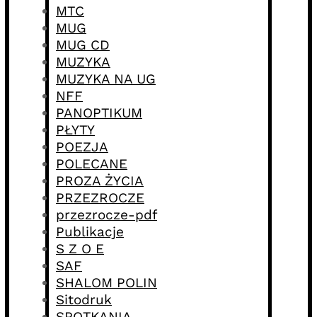
MTC
MUG
MUG CD
MUZYKA
MUZYKA NA UG
NFF
PANOPTIKUM
PŁYTY
POEZJA
POLECANE
PROZA ŻYCIA
PRZEZROCZE
przezrocze-pdf
Publikacje
S Z O E
SAF
SHALOM POLIN
Sitodruk
SPOTKANIA