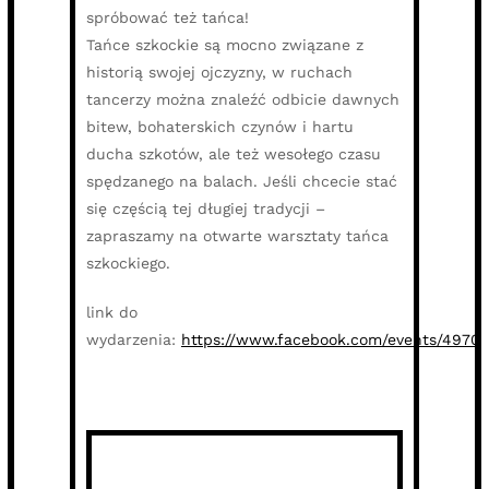
spróbować też tańca!
Tańce szkockie są mocno związane z
historią swojej ojczyzny, w ruchach
tancerzy można znaleźć odbicie dawnych
bitew, bohaterskich czynów i hartu
ducha szkotów, ale też wesołego czasu
spędzanego na balach. Jeśli chcecie stać
się częścią tej długiej tradycji –
zapraszamy na otwarte warsztaty tańca
szkockiego.
link do
wydarzenia:
https://www.facebook.com/events/4970