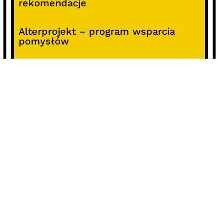
rekomendacje
Alterprojekt – program wsparcia
pomysłów
Koncert z okazji 30-lecia DKF „Miłość
Blondynki”
SOCIALS
@facebook