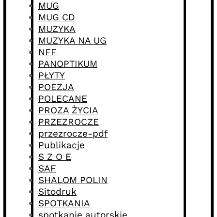
MUG
MUG CD
MUZYKA
MUZYKA NA UG
NFF
PANOPTIKUM
PŁYTY
POEZJA
POLECANE
PROZA ŻYCIA
PRZEZROCZE
przezrocze-pdf
Publikacje
S Z O E
SAF
SHALOM POLIN
Sitodruk
SPOTKANIA
spotkanie autorskie