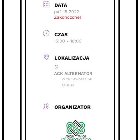
DATA
paź 15 2022
Zakończone!
CZAS
15:00 - 18:00
LOKALIZACJA
ACK ALTERNATOR
Wita Stwosza 58
sala 41
ORGANIZATOR