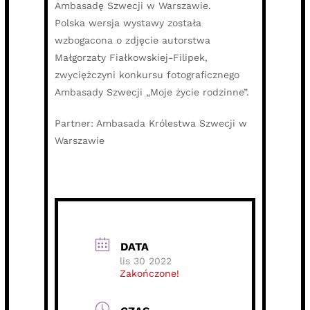
Ambasadę Szwecji w Warszawie.
Polska wersja wystawy została
wzbogacona o zdjęcie autorstwa
Małgorzaty Fiałkowskiej-Filipek,
zwyciężczyni konkursu fotograficznego
Ambasady Szwecji „Moje życie rodzinne”.
Partner: Ambasada Królestwa Szwecji w
Warszawie
DATA
lis 30 2022
Zakończone!