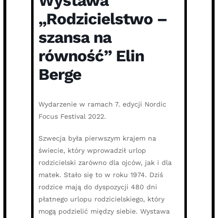
Wystawa
„Rodzicielstwo –
szansa na
równość” Elin
Berge
Wydarzenie w ramach 7. edycji Nordic
Focus Festival 2022.
Szwecja była pierwszym krajem na
świecie, który wprowadził urlop
rodzicielski zarówno dla ojców, jak i dla
matek. Stało się to w roku 1974. Dziś
rodzice mają do dyspozycji 480 dni
płatnego urlopu rodzicielskiego, który
mogą podzielić między siebie. Wystawa