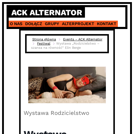
Skip
ACK ALTERNATOR
to
content
O NAS
DOŁĄCZ
GRUPY
ALTERPROJEKT
KONTAKT
Strona główna
Events - ACK Alternator
Festiwal
Wystawa „Rodzicielstwo –
szansa na równość” Elin Berge
Wystawa Rodzicielstwo