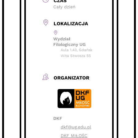
CZAS
Cały dzień
LOKALIZACJA
Wydział
Filologiczny UG
Aula 1.43, Gdańsk
Wita Stwosza 55
ORGANIZATOR
DKF
dkf@ug.edu.pl
DKF MIŁOŚC