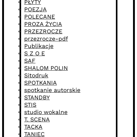
PŁYTY
POEZJA
POLECANE
PROZA ŻYCIA
PRZEZROCZE
przezrocze-pdf
Publikacje
S Z O E
SAF
SHALOM POLIN
Sitodruk
SPOTKANIA
spotkanie autorskie
STANDBY
STIS
studio wokalne
T. SCENA
TACKA
TANIEC