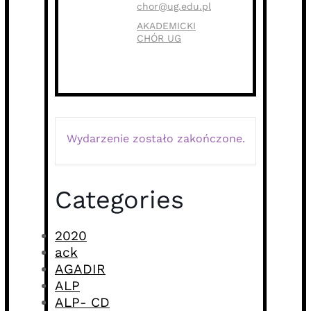
chor@ug.edu.pl
AKADEMICKI
CHÓR UG
Wydarzenie zostało zakończone.
Categories
2020
ack
AGADIR
ALP
ALP- CD