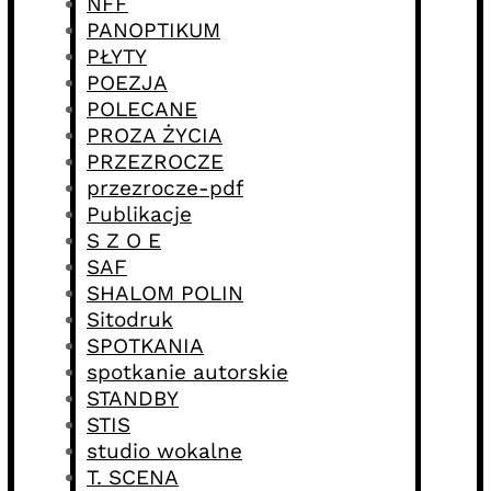
NFF
PANOPTIKUM
PŁYTY
POEZJA
POLECANE
PROZA ŻYCIA
PRZEZROCZE
przezrocze-pdf
Publikacje
S Z O E
SAF
SHALOM POLIN
Sitodruk
SPOTKANIA
spotkanie autorskie
STANDBY
STIS
studio wokalne
T. SCENA