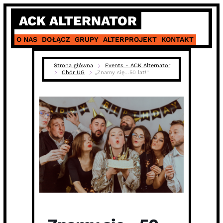
Skip
ACK ALTERNATOR
to
content
O NAS
DOŁĄCZ
GRUPY
ALTERPROJEKT
KONTAKT
Strona główna
Events - ACK Alternator
Chór UG
„Znamy się…50 lat!”