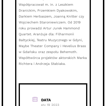
Współpracował m. in. z Leszkiem
Dranickim, Przemkiem Dyakowskim,
Darkiem Herbaszem, Joanną Knitter czy
Wojciechem Staroniewiczem. Od 2019
roku prowadzi Artur Jurek Hammond
Quartet. Aranżuje dla: Filharmonii
Bałtyckiej, Teatru Muzycznego w Gdyni,
Maybe Theater Company i Hevelius Brass
w Gdańsku oraz zespołu Behemoth.
Współtwórca projektów aktorskich Marka
Richtera i Andrzeja Słabiaka.
DATA
sty 19 2023