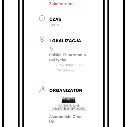
Zakończone!
CZAS
19:00
LOKALIZACJA
Polska Filharmonia
Bałtycka
Ołowianka 1, 80-
751 Gdańsk
ORGANIZATOR
Akademicki Chór
UG