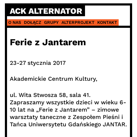
Skip
ACK ALTERNATOR
to
content
O NAS
DOŁĄCZ
GRUPY
ALTERPROJEKT
KONTAKT
Ferie z Jantarem
23-27 stycznia 2017
Akademickie Centrum Kultury,
ul. Wita Stwosza 58, sala 41.
Zapraszamy wszystkie dzieci w wieku 6-
10 lat na „Ferie z Jantarem” – zimowe
warsztaty taneczne z Zespołem Pieśni i
Tańca Uniwersytetu Gdańskiego JANTAR.