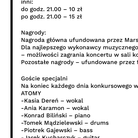
inni:
do godz. 21.00 – 10 zł
po godz. 21.00 – 15 zł
Nagrody:
Nagroda główna ufundowana przez Mar
Dla najlepszego wykonawcy muzyczneg
– możliwości zagrania koncertu w sali 
Pozostałe nagrody – ufundowane przez 
Goście specjalni
Na koniec każdego dnia konkursowego wy
ATOMY
-Kasia Dereń – wokal
-Ania Karamon – wokal
-Konrad Biliński – piano
-Tomek Mądzielewski – drums
-Piotrek Gajewski – bass
-Jarek Kucharczyk – guitar