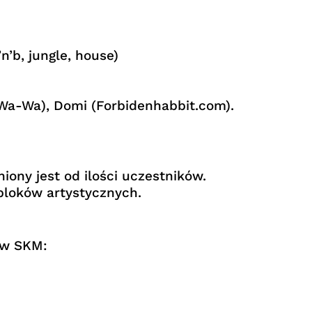
n’b, jungle, house)
Wa-Wa), Domi (Forbidenhabbit.com).
iony jest od ilości uczestników.
bloków artystycznych.
ów SKM: