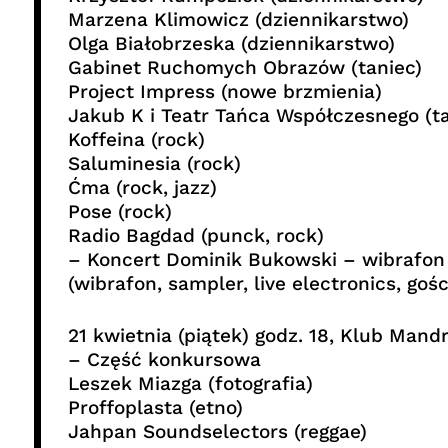
Marzena Klimowicz (dziennikarstwo)
Olga Białobrzeska (dziennikarstwo)
Gabinet Ruchomych Obrazów (taniec)
Project Impress (nowe brzmienia)
Jakub K i Teatr Tańca Współczesnego (ta
Koffeina (rock)
Saluminesia (rock)
Ćma (rock, jazz)
Pose (rock)
Radio Bagdad (punck, rock)
– Koncert Dominik Bukowski – wibrafo
(wibrafon, sampler, live electronics, goś
21 kwietnia (piątek) godz. 18, Klub Mandr
– Część konkursowa
Leszek Miazga (fotografia)
Proffoplasta (etno)
Jahpan Soundselectors (reggae)