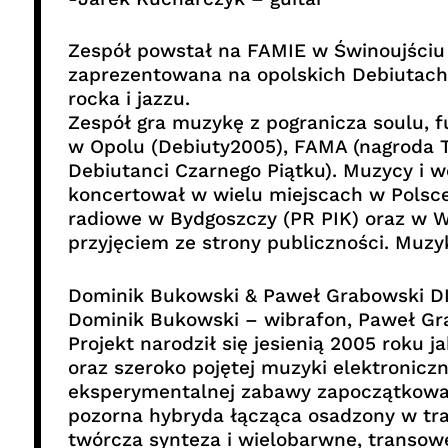
Zespół powstał na FAMIE w Świnoujściu 
zaprezentowana na opolskich Debiutach
rocka i jazzu.
Zespół gra muzykę z pogranicza soulu, f
w Opolu (Debiuty2005), FAMA (nagroda Tr
Debiutanci Czarnego Piątku). Muzycy i w
koncertował w wielu miejscach w Polsce,
radiowe w Bydgoszczy (PR PIK) oraz w W
przyjęciem ze strony publiczności. Muz
Dominik Bukowski & Paweł Grabowski 
Dominik Bukowski – wibrafon, Paweł Gra
Projekt narodził się jesienią 2005 roku
oraz szeroko pojętej muzyki elektronicz
eksperymentalnej zabawy zapoczątkowan
pozorna hybryda łącząca osadzony w tra
twórcza synteza i wielobarwne, transowe