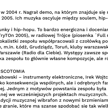
w 2004 r. Nagrał demo, na którym znajduje się 
 2005. Ich muzyka oscyluje między soulem, hip
unky i hip-hopu. To bardzo energiczna i docenia
yTOn 2005), w radiowej Trójce (piosenka `Full r
okalistki zespołu współpracowali z czołówką po
 m.in. Łódź, Grudziądz, Toruń, kluby warszawsk
arszawie (Radio dla Ciebie). Występy zawsze sp
yka zespołu to głównie własne kompozycje, ale 
DISCOTOMIA
bowski – instrumenty elektroniczne, Irek Wojtc
 jako konsekwencja wspólnych, ale i odrębnych f
nej. Jednym z motywów powstania zespołu była p
ej we wcześniejszych projektach muzycznych. M
dycji muzycznej wibrafon z nowymi brzmieniami 
 granie, które ma szanse spodobać się tak wiel