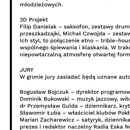
młodzieżowych.
3D Projekt
Filip Danielak – saksofon, zestawy drum
przeszkadzajki, Michał Czwojda – zestaw
Ich styl, to połączenie etno – trible-ho
wspólnego śpiewania i klaskania. W trakc
niepowtarzalną atmosferę otwartej form
JURY
W gronie jury zasiadać będą uznane autor
Bogusław Bojczuk – dyrektor programow
Dominik Bukowski – muzyk jazzowy, wibr
dr Przemysław Gulda – dziennikarz, kryt
Sławomir Łuba – właściciel klubów Pokł
Marian Zacharewicz – satyryk, dziennikar
prezes i redaktor naczelny Radia Eska N