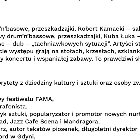
’n’basowe, przeszkadzajki, Robert Kamacki – sa
y drum’n’bassowe, przeszkadzajki, Kuba Łuka – 
use – dub – „tachniawkowych sytuacji”. Artyści 
ie występu grają na stołach, krzesłach, szklank
y koncertu i wspaniałej zabawy. To prawdziwi s
ytety z dziedziny kultury i sztuki oraz osoby z
y festiwalu FAMA,
afonista,
yk sztuki, popularyzator i promotor nowych nur
ad, Jazz Cafe Scena i Mandragora,
z, autor tekstów piosenek, długoletni dyrektor 
ord w Gdyni,