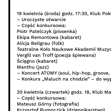
19 kwietnia (środa) godz. 17:30, Klub Pok
– Uroczyste otwarcie
– Część konkursowa:
Piotr Patelczyk (piosenka)
Ekipa Remontowa (kabaret)
Alicja Bellgrau (folk)
Teatralne Koło Naukowe Akademii Muzyc
Vergill van Troff (poezja śpiewana)
Ścięgno (kabaret)
Manthu (jazz)
– Koncert ATOMY (soul, hip-hop, groove,
– Konkurs „Maluch na chodzie” – do wy
20 kwietnia (czwartek) godz. 18, Klub Ma
– Część konkursowa:
Mateusz Górny (fotografia)
Krzysztof Rumpczick (dziennikarstwo)