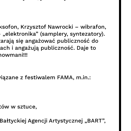
ksofon, Krzysztof Nawrocki – wibrafon,
„elektronika” (samplery, syntezatory).
starają się angażować publiczność do
ach i angażują publiczność. Daje to
howmani!!!
wiązane z festiwalem FAMA, m.in.:
tów w sztuce,
Bałtyckiej Agencji Artystycznej „BART”,