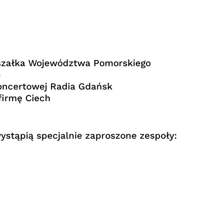
szałka Województwa Pomorskiego
o
koncertowej Radia Gdańsk
firmę Ciech
stąpią specjalnie zaproszone zespoły: