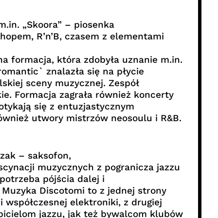
m.in. „Skoora” – piosenka
-hopem, R’n’B, czasem z elementami
na formacja, która zdobyła uznanie m.in.
omantic` znalazła się na płycie
lskiej sceny muzycznej. Zespół
ie. Formacja zagrała również koncerty
otykają się z entuzjastycznym
również utwory mistrzów neosoulu i R&B.
zak – saksofon,
ascynacji muzycznych z pogranicza jazzu
otrzeba pójścia dalej i
uzyka Discotomi to z jednej strony
współczesnej elektroniki, z drugiej
bicielom jazzu, jak też bywalcom klubów