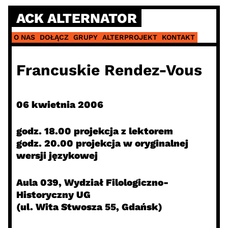
Skip
ACK ALTERNATOR
to
content
O NAS
DOŁĄCZ
GRUPY
ALTERPROJEKT
KONTAKT
Francuskie Rendez-Vous
06 kwietnia 2006
godz. 18.00 projekcja z lektorem
godz. 20.00 projekcja w oryginalnej
wersji językowej
Aula 039, Wydział Filologiczno-
Historyczny UG
(ul. Wita Stwosza 55, Gdańsk)