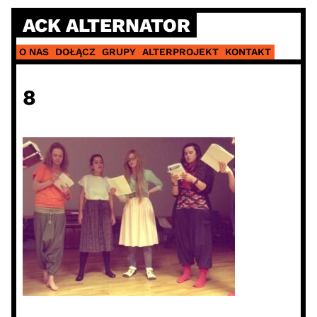
Skip
ACK ALTERNATOR
to
content
O NAS
DOŁĄCZ
GRUPY
ALTERPROJEKT
KONTAKT
8