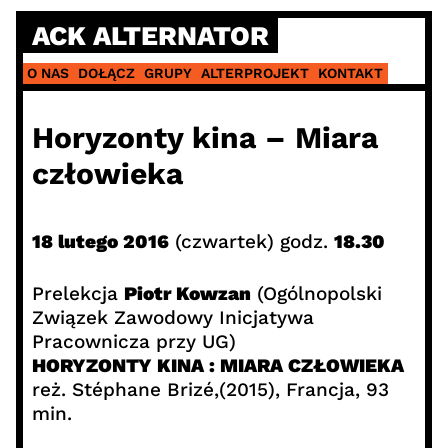
Skip
ACK ALTERNATOR
to
content
O NAS
DOŁĄCZ
GRUPY
ALTERPROJEKT
KONTAKT
Horyzonty kina – Miara
człowieka
18 lutego 2016
(czwartek) godz.
18.30
Prelekcja
Piotr Kowzan
(Ogólnopolski
Związek Zawodowy Inicjatywa
Pracownicza przy UG)
HORYZONTY KINA : MIARA CZŁOWIEKA
reż. Stéphane Brizé,(2015), Francja, 93
min.