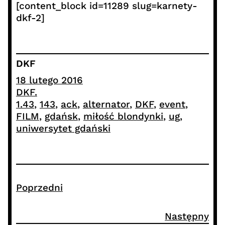
[content_block id=11289 slug=karnety-
dkf-2]
DKF
18 lutego 2016
DKF.
1.43
, 
143
, 
ack
, 
alternator
, 
DKF
, 
event
, 
FILM
, 
gdańsk
, 
miłość blondynki
, 
ug
, 
uniwersytet gdański
Poprzedni
Następny