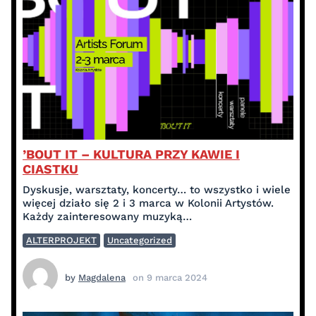
’BOUT IT – KULTURA PRZY KAWIE I
CIASTKU
Dyskusje, warsztaty, koncerty… to wszystko i wiele
więcej działo się 2 i 3 marca w Kolonii Artystów.
Każdy zainteresowany muzyką…
ALTERPROJEKT
Uncategorized
by
Magdalena
on
9 marca 2024