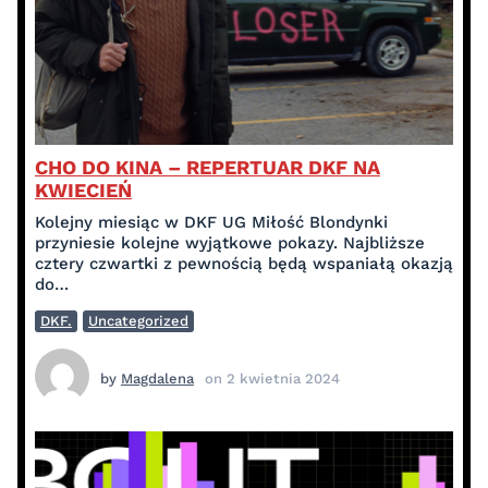
CHO DO KINA – REPERTUAR DKF NA
KWIECIEŃ
Kolejny miesiąc w DKF UG Miłość Blondynki
przyniesie kolejne wyjątkowe pokazy. Najbliższe
cztery czwartki z pewnością będą wspaniałą okazją
do…
DKF.
Uncategorized
by
Magdalena
on
2 kwietnia 2024