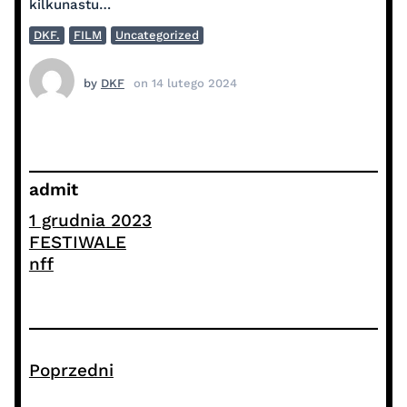
kilkunastu…
DKF.
FILM
Uncategorized
by
DKF
on
14 lutego 2024
admit
1 grudnia 2023
FESTIWALE
nff
Poprzedni