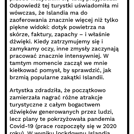
Odpowiedź tej turystki uświadomiła mi
wówczas, że Islandia ma do
zaoferowania znacznie więcej niż tylko
piękne widoki: dotyk powietrza na
skórze, faktury, zapachy – i właśnie
dźwięki. Kiedy zatrzymujemy się i
zamykamy oczy, inne zmysły zaczynają
pracować znacznie intensywniej. W
tamtym momencie zaczął we mnie
kiełkować pomysł, by sprawdzić, jak
brzmią popularne zakątki Islandii.
Artystka zdradziła, że początkowo
zamierzała nagrać różne atrakcje
turystyczne z całym bogactwem
dźwięków generowanych przez ludzi,
lecz plany te pokrzyżowała pandemia
Covid-19 (prace rozpoczęły się w 2020
roku). W wyniku lockdownu Islandia