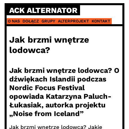
Skip
ACK ALTERNATOR
to
content
O NAS
DOŁĄCZ
GRUPY
ALTERPROJEKT
KONTAKT
Jak brzmi wnętrze
lodowca?
Jak brzmi wnętrze lodowca? O
dźwiękach Islandii podczas
Nordic Focus Festival
opowiada Katarzyna Paluch-
Łukasiak, autorka projektu
„Noise from Iceland”
Jak brzmi wnętrze lodowca? Jakie