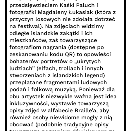
przedsięwzięciem Kaśki Paluch i
fotografki Magdaleny Łukasiak (która z
przyczyn losowych nie zdołała dotrzeć
na festiwal). Na zdjęciach widzimy
odległe islandzkie zakątki i ich
mieszkańców, zaś towarzyszące
fotografiom nagrania (dostępne po
zeskanowaniu kodu QR) to opowieści
bohaterów portretów o „ukrytych
ludziach” (elfach, trollach i innych
stworzeniach z islandzkich legend)
przeplatane fragmentami ludowych
podań i folkową muzyką. Ponieważ dla
obu artystek niezwykle ważna jest idea
inkluzywności, wystawie towarzyszą
opisy zdjęć w alfabecie Braille’a, aby
również osoby niewidome mogły z nią
obcować (podobnie tradycyjne opisy