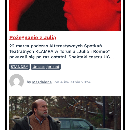
Pożegnanie z Julią
22 marca podczas Alternatywnych Spotkań
Teatralnych KLAMRA w Toruniu „Julia i Romeo”
pokazali się po raz ostatni. Spektakl teatru UG…
STANDBY
Uncategorized
by
Magdalena
on
4 kwietnia 2024