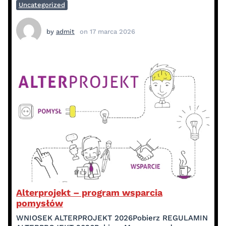
Uncategorized
by
admit
on
17 marca 2026
Alterprojekt – program wsparcia
pomysłów
WNIOSEK ALTERPROJEKT 2026Pobierz REGULAMIN