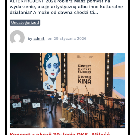
ALTERPROJEKT 2026Pobierz Masz pomysł na
wydarzenie, akcję artystyczną albo inne kulturalne
działania? A może od dawna chodzi Ci…
Uncategorized
by
admit
on
29 stycznia 2026
Koncert z okazji 30-lecia DKF „Miłość