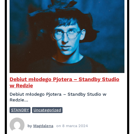
Debiut młodego Pjotera – Standby Studio
w Redzie
Debiut młodego Pjotera – Standby Studio w
Redzie…
STANDBY
Uncategorized
by
Magdalena
on
8 marca 2024