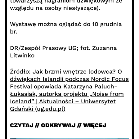
towarzyszą nagraniom dźwiękowym ze
względu na osoby niesłyszące).
Wystawę można oglądać do 10 grudnia
br.
DR/Zespół Prasowy UG; fot. Zuzanna
Litwinko
Źródło:
Jak brzmi wnętrze lodowca? O
dźwiękach Islandii podczas Nordic Focus
Festival opowiada Katarzyna Paluch-
Łukasiak, autorka projektu „Noise from
Iceland” | Aktualności – Uniwersytet
Gdański (ug.edu.pl)
CZYTAJ // ODKRYWAJ // WIĘCEJ