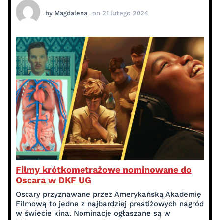
by
Magdalena
on
21 lutego 2024
Filmy krótkometrażowe nominowane do
Oscara w DKF UG
Oscary przyznawane przez Amerykańską Akademię
Filmową to jedne z najbardziej prestiżowych nagród
w świecie kina. Nominacje ogłaszane są w