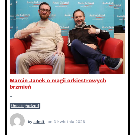
Marcin Janek o magii orkiestrowych
brzmień
…
Uncategorized
by
admit
on
3 kwietnia 2026