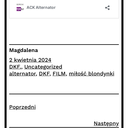
Magdalena
2 kwietnia 2024
DKF.
, 
Uncategorized
alternator
, 
DKF
, 
FILM
, 
miłość blondynki
Poprzedni
Następny