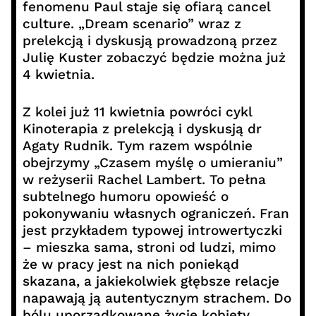
fenomenu Paul staje się ofiarą cancel
culture. „Dream scenario” wraz z
prelekcją i dyskusją prowadzoną przez
Julię Kuster zobaczyć będzie można już
4 kwietnia.
Z kolei już 11 kwietnia powróci cykl
Kinoterapia z prelekcją i dyskusją dr
Agaty Rudnik. Tym razem wspólnie
obejrzymy „Czasem myślę o umieraniu”
w reżyserii Rachel Lambert. To pełna
subtelnego humoru opowieść o
pokonywaniu własnych ograniczeń. Fran
jest przykładem typowej introwertyczki
– mieszka sama, stroni od ludzi, mimo
że w pracy jest na nich poniekąd
skazana, a jakiekolwiek głębsze relacje
napawają ją autentycznym strachem. Do
bólu uporządkowane życie kobiety