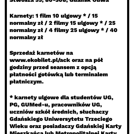
Karnety:
1 film 10 ulgowy * / 15
normalny zł / 2 filmy 15 ulgowy * / 25
normalny zł / 4 filmy 25 ulgowy * / 40
normalny zł
Sprzedaż karnetów
na
www.ekobilet.pl/ack oraz na pół
godziny przed seansem z opcją
płatności gotówką lub terminalem
płatniczym.
*
karnety ulgowe
dla
studentów UG,
PG, GUMed-u, pracowników UG
,
uczniów szkół średnich, słuchaczy
Gdańskiego Uniwersytetu Trzeciego
Wieku oraz posiadaczy
Gdańskiej Karty
Mieszkańca l
ub
Metropolitalnej Karty