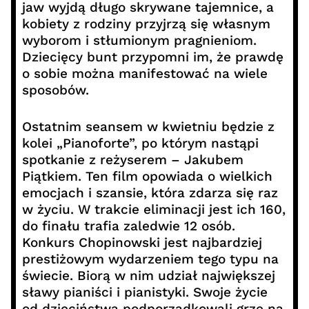
jaw wyjdą długo skrywane tajemnice, a
kobiety z rodziny przyjrzą się własnym
wyborom i stłumionym pragnieniom.
Dziecięcy bunt przypomni im, że prawdę
o sobie można manifestować na wiele
sposobów.
Ostatnim seansem w kwietniu będzie z
kolei „Pianoforte”, po którym nastąpi
spotkanie z reżyserem – Jakubem
Piątkiem. Ten film opowiada o wielkich
emocjach i szansie, która zdarza się raz
w życiu. W trakcie eliminacji jest ich 160,
do finału trafia zaledwie 12 osób.
Konkurs Chopinowski jest najbardziej
prestiżowym wydarzeniem tego typu na
świecie. Biorą w nim udział największej
sławy pianiści i pianistyki. Swoje życie
od dzieciństwa podporządkowali grze na