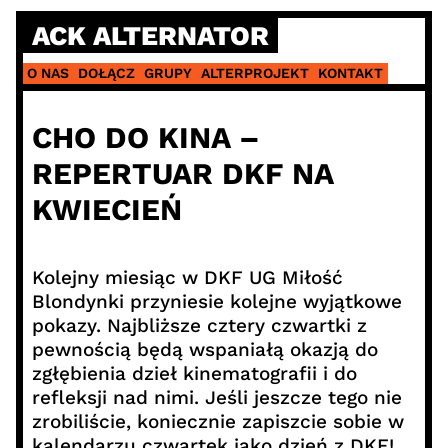
Skip
ACK ALTERNATOR
to
content
O NAS
DOŁĄCZ
GRUPY
ALTERPROJEKT
KONTAKT
CHO DO KINA –
REPERTUAR DKF NA
KWIECIEŃ
Kolejny miesiąc w DKF UG Miłość
Blondynki przyniesie kolejne wyjątkowe
pokazy. Najbliższe cztery czwartki z
pewnością będą wspaniałą okazją do
zgłębienia dzieł kinematografii i do
refleksji nad nimi. Jeśli jeszcze tego nie
zrobiliście, koniecznie zapiszcie sobie w
kalendarzu czwartek jako dzień z DKF!