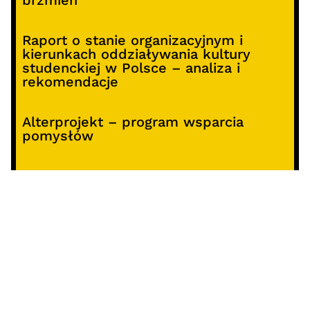
brzmień
Raport o stanie organizacyjnym i
kierunkach oddziaływania kultury
studenckiej w Polsce – analiza i
rekomendacje
Alterprojekt – program wsparcia
pomysłów
Koncert z okazji 30-lecia DKF „Miłość
Blondynki”
SOCIALS