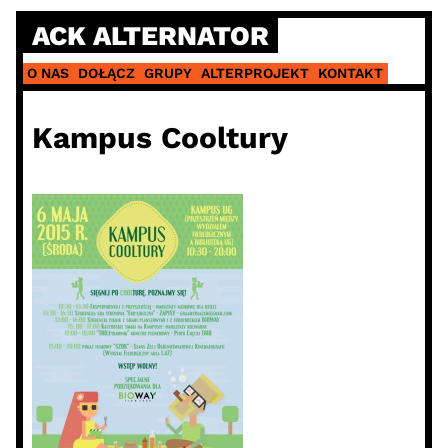
Skip
ACK ALTERNATOR
to
content
O NAS
DOŁĄCZ
GRUPY
ALTERPROJEKT
KONTAKT
Kampus Cooltury