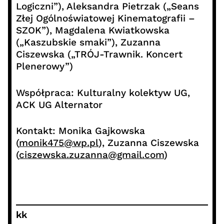
Logiczni”), Aleksandra Pietrzak („Seans
Złej Ogólnoświatowej Kinematografii –
SZOK”), Magdalena Kwiatkowska
(„Kaszubskie smaki”), Zuzanna
Ciszewska („TRÓJ-Trawnik. Koncert
Plenerowy”)
Współpraca: Kulturalny kolektyw UG,
ACK UG Alternator
Kontakt: Monika Gajkowska
(
monik475@wp.pl
), Zuzanna Ciszewska
(
ciszewska.zuzanna@gmail.com
)
kk