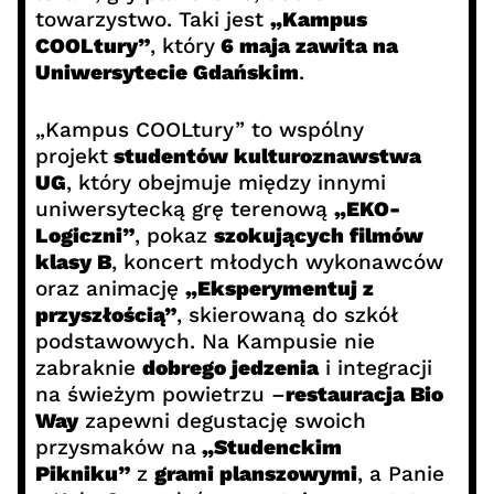
towarzystwo. Taki jest
„Kampus
COOLtury”
, który
6 maja zawita na
Uniwersytecie Gdańskim
.
„Kampus COOLtury” to wspólny
projekt
studentów kulturoznawstwa
UG
, który obejmuje między innymi
uniwersytecką grę terenową
„EKO-
Logiczni”
, pokaz
szokujących filmów
klasy B
, koncert młodych wykonawców
oraz animację
„Eksperymentuj z
przyszłością”
, skierowaną do szkół
podstawowych. Na Kampusie nie
zabraknie
dobrego jedzenia
i integracji
na świeżym powietrzu –
restauracja Bio
Way
zapewni degustację swoich
przysmaków na
„Studenckim
Pikniku”
z
grami planszowymi
, a Panie