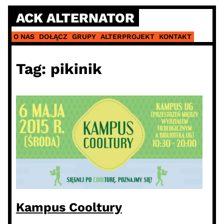
Skip
ACK ALTERNATOR
to
content
O NAS
DOŁĄCZ
GRUPY
ALTERPROJEKT
KONTAKT
Tag:
pikinik
Kampus Cooltury