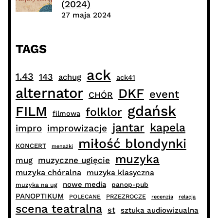
(2024)
27 maja 2024
TAGS
ack
1.43
143
achug
ack41
alternator
DKF
event
CHÓR
gdańsk
FILM
folklor
filmowa
jantar
kapela
impro
improwizacje
miłość blondynki
KONCERT
menażki
muzyka
muzyczne ugięcie
mug
muzyka chóralna
muzyka klasyczna
nowe media
panop-pub
muzyka na ug
PANOPTIKUM
PRZEZROCZE
POLECANE
recenzja
relacja
scena teatralna
st
sztuka audiowizualna