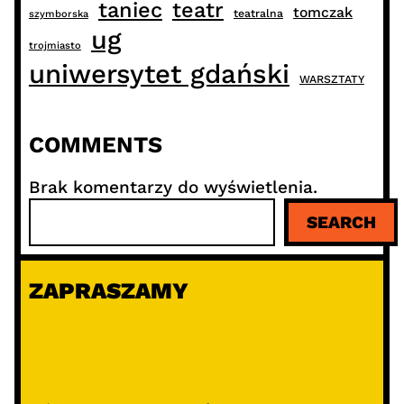
taniec
teatr
tomczak
teatralna
szymborska
ug
trojmiasto
uniwersytet gdański
WARSZTATY
COMMENTS
Brak komentarzy do wyświetlenia.
S
SEARCH
z
u
k
ZAPRASZAMY
a
j