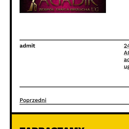
admit
2
A
a
u
Poprzedni