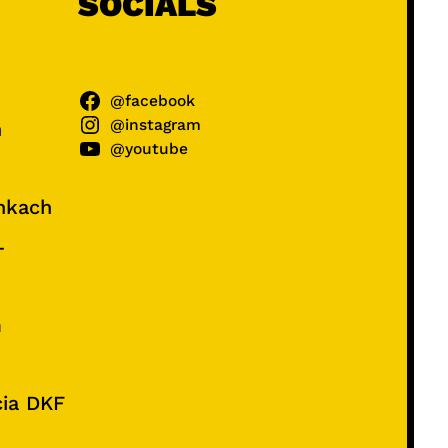
SOCIALS
@facebook
@instagram
ń
@youtube
unkach
–
e
m
cia DKF