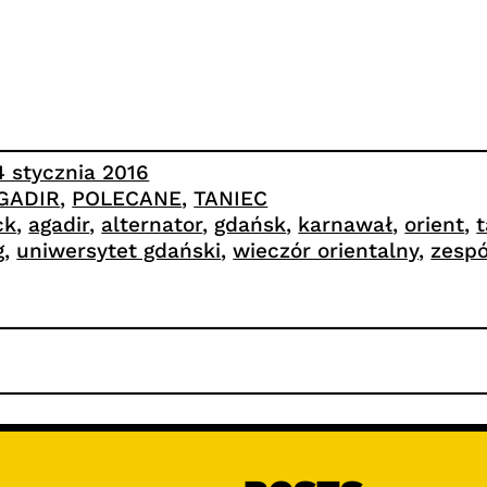
4 stycznia 2016
GADIR
, 
POLECANE
, 
TANIEC
ck
, 
agadir
, 
alternator
, 
gdańsk
, 
karnawał
, 
orient
, 
t
g
, 
uniwersytet gdański
, 
wieczór orientalny
, 
zespó