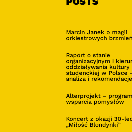
POSTS
Marcin Janek o magii
orkiestrowych brzmie
Raport o stanie
organizacyjnym i kier
oddziaływania kultury
studenckiej w Polsce 
analiza i rekomendacj
Alterprojekt – progra
wsparcia pomysłów
Koncert z okazji 30-le
„Miłość Blondynki”