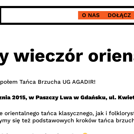
O NAS
DOŁĄCZ
 wieczór orien
espołem Tańca Brzucha UG AGADIR!
znia 2015, w Paszczy Lwa w Gdańsku, ul. Kwiet
orientalnego tańca klasycznego, jak i folklory
ymy się też podstawowych kroków tańca brzuch