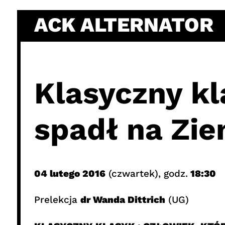
Skip
ACK ALTERNATOR
to
content
Klasyczny kl
spadł na Zie
04 lutego 2016
(czwartek), godz.
18:30
Prelekcja
dr Wanda Dittrich
(UG)