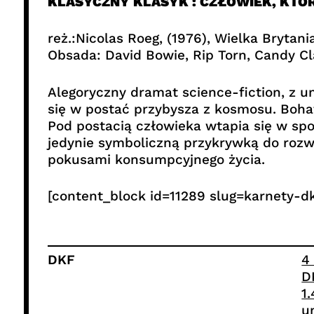
KLASYCZNY KLASYK : CZŁOWIEK, KTÓR
reż.:Nicolas Roeg, (1976), Wielka Brytani
Obsada: David Bowie, Rip Torn, Candy Cl
Alegoryczny dramat science-fiction, z u
się w postać przybysza z kosmosu. Bohat
Pod postacią człowieka wtapia się w spo
jedynie symboliczną przykrywką do rozwa
pokusami konsumpcyjnego życia.
[content_block id=11289 slug=karnety-dk
DKF
4
D
1
u