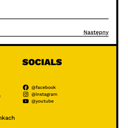
Następny
SOCIALS
@facebook
@instagram
ń
@youtube
unkach