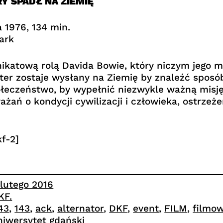
Y SPADŁ NA ZIEMIĘ
a 1976, 134 min.
ark
nikatową rolą Davida Bowie, który niczym jego m
er zostaje wysłany na Ziemię by znaleźć sposób
łeczeństwo, by wypełnić niezwykle ważną misję.
żań o kondycji cywilizacji i człowieka, ostrzeż
f-2]
 lutego 2016
KF.
.43
, 
143
, 
ack
, 
alternator
, 
DKF
, 
event
, 
FILM
, 
filmo
niwersytet gdański