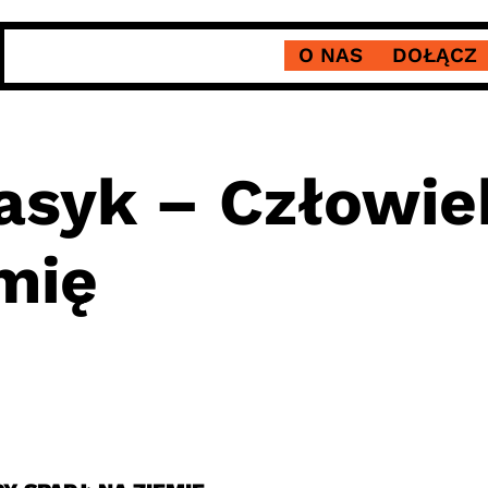
O NAS
DOŁĄCZ
asyk – Człowie
mię