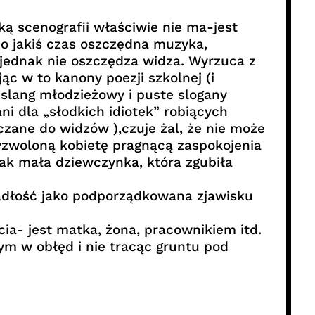
ą scenografii właściwie nie ma-jest
co jakiś czas oszczędna muzyka,
 jednak nie oszczędza widza. Wyrzuca z
c w to kanony poezji szkolnej (i
 slang młodzieżowy i puste slogany
ni dla „słodkich idiotek” robiących
zane do widzów ),czuje żal, że nie może
 wyzwoloną kobietę pragnącą zaspokojenia
jak mała dziewczynka, która zgubiła
padłość jako podporządkowana zjawisku
cia- jest matka, żona, pracownikiem itd.
tym w obłęd i nie tracąc gruntu pod