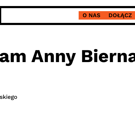
O NAS
DOŁĄCZ
am Anny Bierna
skiego