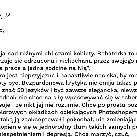
j
M.
o,
ja nad różnymi obliczami kobiety. Bohaterka to
zuje sie odrzucona i niekochana przez swojego
a pracę a jedna godzinę na Nią”.
ra jest nieprzyjazna i napastliwie naciska, by robi
hoty być. Bezpardonowa krytyka nie omija także 
y, znać 50 języków i być zawsze elegancka, nie
jednak nie chce na siłę wpasowywać się w sch
suje i ze nikt jej nie rozumie. Chce po prostu po
lorowych okładkach ociekających Photoshopem. C
taką ją zaakceptował i pokochał, nie zmieniając 
wtopienie się w jednorodny tłum takich samych p
niespełnieniem i depresją. Chce marzyć, czuć,