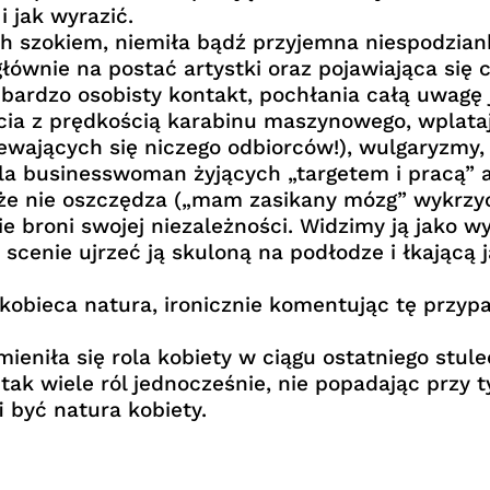
i jak wyrazić.
h szokiem, niemiła bądź przyjemna niespodziank
głównie na postać artystki oraz pojawiająca się 
 bardzo osobisty kontakt, pochłania całą uwagę
cia z prędkością karabinu maszynowego, wplatają
ewających się niczego odbiorców!), wulgaryzmy,
dla businesswoman żyjących „targetem i pracą” a
kże nie oszczędza („mam zasikany mózg” wykrzyc
nie broni swojej niezależności. Widzimy ją jako
cenie ujrzeć ją skuloną na podłodze i łkającą 
 kobieca natura, ironicznie komentując tę przy
mieniła się rola kobiety w ciągu ostatniego stule
tak wiele ról jednocześnie, nie popadając przy 
i być natura kobiety.