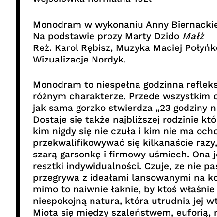
Monodram w wykonaniu Anny Biernackie
Na podstawie prozy Marty Dzido
Małż
Reż. Karol Rębisz, Muzyka Maciej Połyńk
Wizualizacje Nordyk.
Monodram to niespełna godzinna refleks
różnym charakterze. Przede wszystkim c
jak sama gorzko stwierdza „23 godziny n
Dostaje się także najbliższej rodzinie któ
kim nigdy się nie czuła i kim nie ma oc
przekwalifikowywać się kilkanaście raz
szarą garsonkę i firmowy uśmiech. Ona 
resztki indywidualności. Czuje, ze nie pa
przegrywa z ideałami lansowanymi na ko
mimo to naiwnie łaknie, by ktoś właśnie 
niespokojną natura, która utrudnia jej 
Miota się między szaleństwem, euforią, 