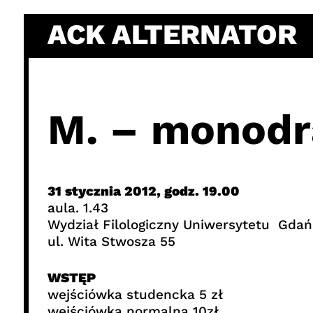
Skip
ACK ALTERNATOR
to
content
M. – monodr
31 stycznia 2012, godz. 19.00
aula. 1.43
Wydział Filologiczny Uniwersytetu Gdań
ul. Wita Stwosza 55
WSTĘP
wejściówka studencka 5 zł
wejściówka normalna 10zł