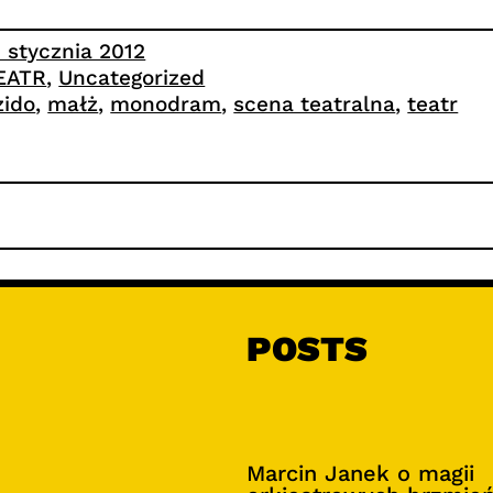
1 stycznia 2012
EATR
, 
Uncategorized
zido
, 
małż
, 
monodram
, 
scena teatralna
, 
teatr
POSTS
Marcin Janek o magii