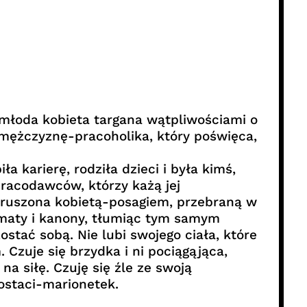
 młoda kobieta targana wątpliwościami o
 mężczyznę-pracoholika, który poświęca,
ła karierę, rodziła dzieci i była kimś,
pracodawców, którzy każą jej
wzruszona kobietą-posagiem, przebraną w
ematy i kanony, tłumiąc tym samym
zostać sobą. Nie lubi swojego ciała, które
zuje się brzydka i ni pociągąjąca,
na siłę. Czuję się źle ze swoją
ostaci-marionetek.