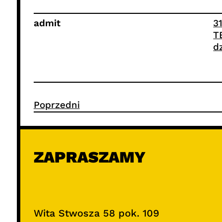
admit
3
T
d
Poprzedni
ZAPRASZAMY
Wita Stwosza 58 pok. 109