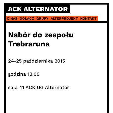
Skip
ACK ALTERNATOR
to
content
O NAS
DOŁĄCZ
GRUPY
ALTERPROJEKT
KONTAKT
Nabór do zespołu
Trebraruna
24-25 października 2015
godzina 13.00
sala 41 ACK UG Alternator