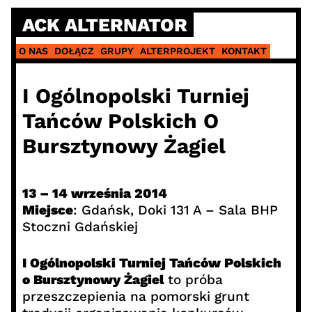
Skip
ACK ALTERNATOR
to
content
O NAS
DOŁĄCZ
GRUPY
ALTERPROJEKT
KONTAKT
I Ogólnopolski Turniej
Tańców Polskich O
Bursztynowy Żagiel
13 – 14 września 2014
Miejsce
: Gdańsk, Doki 131 A – Sala BHP
Stoczni Gdańskiej
I Ogólnopolski Turniej Tańców Polskich
o Bursztynowy Żagiel
to próba
przeszczepienia na pomorski grunt