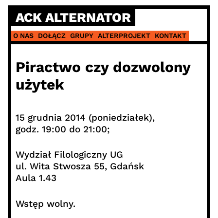
Skip
ACK ALTERNATOR
to
content
O NAS
DOŁĄCZ
GRUPY
ALTERPROJEKT
KONTAKT
Piractwo czy dozwolony
użytek
15 grudnia 2014 (poniedziałek),
godz. 19:00 do 21:00;
Wydział Filologiczny UG
ul. Wita Stwosza 55, Gdańsk
Aula 1.43
Wstęp wolny.