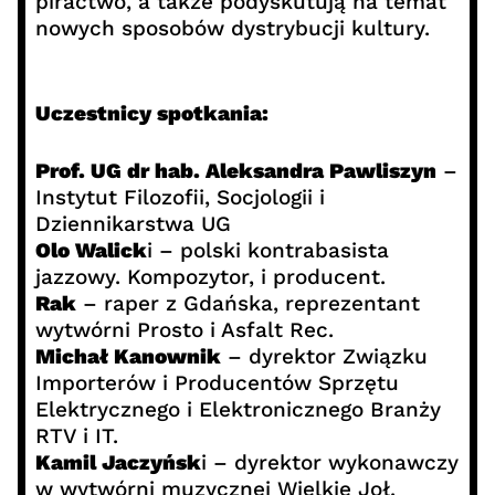
piractwo, a także podyskutują na temat
nowych sposobów dystrybucji kultury.
Uczestnicy spotkania:
Prof. UG dr hab. Aleksandra Pawliszyn
–
Instytut Filozofii, Socjologii i
Dziennikarstwa UG
Olo Walick
i – polski kontrabasista
jazzowy. Kompozytor, i producent.
Rak
– raper z Gdańska, reprezentant
wytwórni Prosto i Asfalt Rec.
Michał Kanownik
– dyrektor Związku
Importerów i Producentów Sprzętu
Elektrycznego i Elektronicznego Branży
RTV i IT.
Kamil Jaczyńsk
i – dyrektor wykonawczy
w wytwórni muzycznej Wielkie Joł.