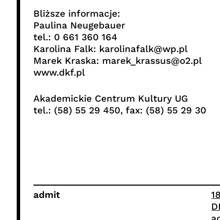
Bliższe informacje:
Paulina Neugebauer
tel.: 0 661 360 164
Karolina Falk: karolinafalk@wp.pl
Marek Kraska: marek_krassus@o2.pl
www.dkf.pl
Akademickie Centrum Kultury UG
tel.: (58) 55 29 450, fax: (58) 55 29 30
admit
1
D
a