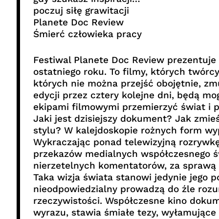
poczuj siłę grawitacji
Planete Doc Review
Śmierć człowieka pracy
Festiwal Planete Doc Review prezentuj
ostatniego roku. To filmy, których twór
których nie można przejść obojętnie, zm
edycji przez cztery kolejne dni, będą m
ekipami filmowymi przemierzyć świat i p
Jaki jest dzisiejszy dokument? Jak zmie
stylu? W kalejdoskopie rożnych form wy
Wykraczając ponad telewizyjną rozrywkę
przekazów medialnych współczesnego św
nierzetelnych komentatorów, za sprawą k
Taka wizja świata stanowi jedynie jego 
nieodpowiedzialny prowadzą do źle rozu
rzeczywistości. Współczesne kino dokum
wyrazu, stawia śmiałe tezy, wyłamujące