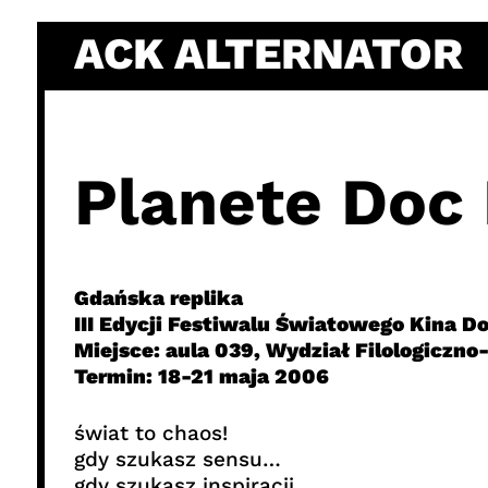
Skip
ACK ALTERNATOR
to
content
Planete Doc
Gdańska replika
III Edycji Festiwalu Światowego Kina 
Miejsce: aula 039, Wydział Filologiczn
Termin: 18-21 maja 2006
świat to chaos!
gdy szukasz sensu…
gdy szukasz inspiracji…