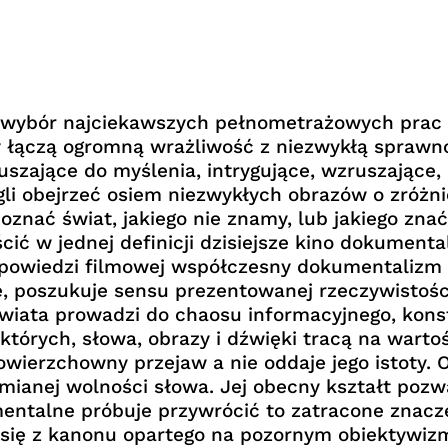
e wybór najciekawszych pełnometrażowych prac
cy łączą ogromną wrażliwość z niezwykłą sprawn
uszające do myślenia, intrygujące, wzruszające,
ogli obejrzeć osiem niezwykłych obrazów o zróżn
oznać świat, jakiego nie znamy, lub jakiego zna
ścić w jednej definicji dzisiejsze kino dokumen
powiedzi filmowej współczesny dokumentalizm ni
, poszukuje sensu prezentowanej rzeczywistości
iata prowadzi do chaosu informacyjnego, konst
tórych, słowa, obrazy i dźwięki tracą na warto
powierzchowny przejaw a nie oddaje jego istoty.
mianej wolności słowa. Jej obecny kształt pozw
entalne próbuje przywrócić to zatracone znacz
 się z kanonu opartego na pozornym obiektywiz