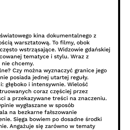
 światowego kina dokumentalnego z
ością warsztatową. To filmy, obok
 często wstrząsające. Widzowie gdańskiej
icowanej tematyce i stylu. Wraz z
ć nie chcemy.
talne? Czy można wyznaczyć granice jego
e posiada jednej utartej reguły.
: głęboko i intensywnie. Wielość
ruowanych coraz częściej przez
ści a przekazywane treści na znaczeniu.
 Opinie wygłaszane w sposób
ala na bezkarne fałszowanie
enie. Sięga bowiem po dosadne środki
mie. Angażuje się zarówno w tematy