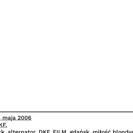
8 maja 2006
KF.
ck
, 
alternator
, 
DKF
, 
FILM
, 
gdańsk
, 
miłość blondy