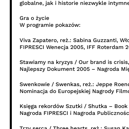
globalne, jak i historie niezwykle inty
Gra o życie
W programie pokazów:
Viva Zapatero, reż.: Sabina Guzzanti, Wł
FIPRESCI Wenecja 2005, IFF Roterdam 
Stawiamy na kryzys / Our brand is crisis
Najlepszy Dokument 2005 – Nagroda Mi
Swenkowie / Swenkas, reż.: Jeppe Roend
Nominacja do Europejskiej Nagrody Fil
Księga rekordów Szutki / Shutka – Book 
Nagroda FIPRESCI i Nagroda Publiczności
Trzy serca / Three hearts, reż.: Susan K