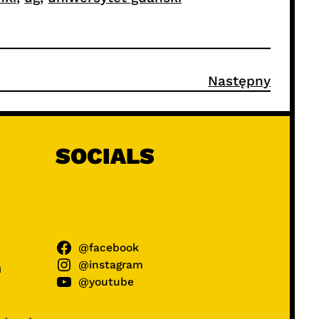
Następny
SOCIALS
@facebook
@instagram
ń
@youtube