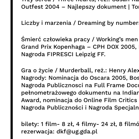
Outfest 2004 – Najlepszy dokument | To
Liczby i marzenia / Dreaming by numbers
Śmierć człowieka pracy / Working’s men 
Grand Prix Kopenhaga – CPH DOX 2005, 
Nagroda FIPRESCI Leipzig FF.
Gra o życie / Murderball, reż.: Henry A
Nagrody: Nominacja do Oscara 2005, Bost
Nagroda Publicznosci na Full Frame Doc
pełnometrażowego dokumentu na Indianap
Award, nominacja do Online Film Critics
Nagroda Publiczności i Nagroda Specjal
bilety: 1 film- 8 zł, 4 filmy- 24 zł, 8 fil
rezerwacja: dkf@ug.gda.pl