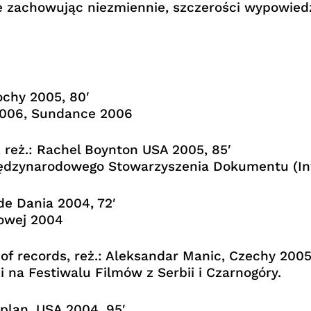
mne zachowując niezmiennie, szczerości wypowie
ochy 2005, 80′
2006, Sundance 2006
, reż.: Rachel Boynton USA 2005, 85′
ędzynarodowego Stowarzyszenia Dokumentu (Int
e Dania 2004, 72′
mowej 2004
of records, reż.: Aleksandar Manic, Czechy 2005
 na Festiwalu Filmów z Serbii i Czarnogóry.
aplan, USA 2004, 95′