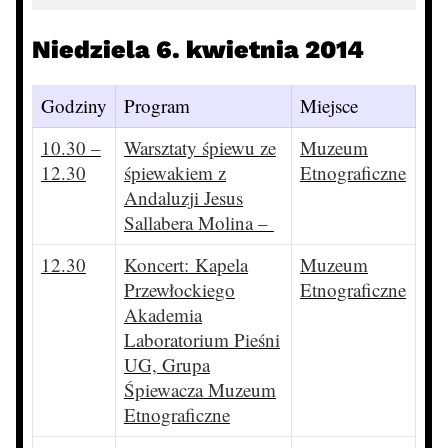
Niedziela 6. kwietnia 2014
Godziny
Program
Miejsce
10.30 –
Warsztaty śpiewu ze
Muzeum
12.30
śpiewakiem z
Etnograficzne
Andaluzji Jesus
Sallabera Molina –
12.30
Koncert: Kapela
Muzeum
Przewłockiego
Etnograficzne
Akademia
Laboratorium Pieśni
UG, Grupa
Śpiewacza Muzeum
Etnograficzne