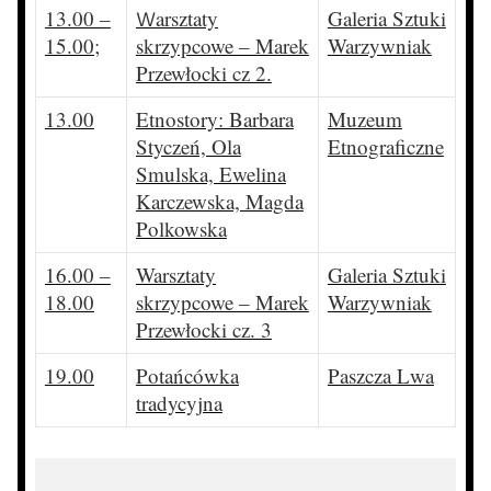
13.00 –
arsztaty
Galeria Sztuki
W
15.00;
skrzypcowe – Marek
Warzywniak
Przewłocki cz 2.
13.00
Etnostory: Barbara
Muzeum
Styczeń, Ola
Etnograficzne
Smulska, Ewelina
Karczewska, Magda
Polkowska
16.00 –
Warsztaty
Galeria Sztuki
18.00
skrzypcowe – Marek
Warzywniak
Przewłocki cz. 3
19.00
Potańcówka
Paszcza Lwa
tradycyjna