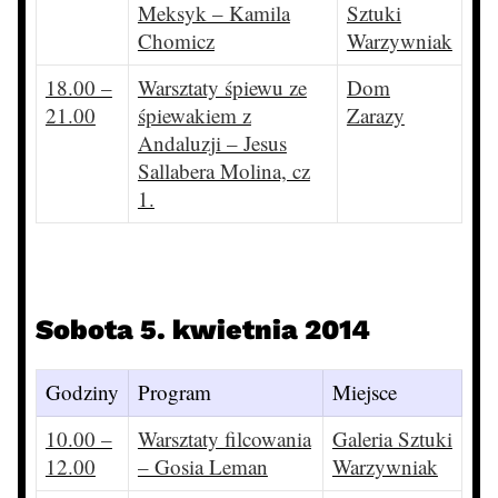
Meksyk – Kamila
Sztuki
Chomicz
Warzywniak
18.00 –
Warsztaty śpiewu ze
Dom
21.00
śpiewakiem z
Zarazy
Andaluzji – Jesus
Sallabera Molina, cz
1.
Sobota 5. kwietnia 2014
Godziny
Program
Miejsce
10.00 –
Warsztaty filcowania
Galeria Sztuki
12.00
– Gosia Leman
Warzywniak