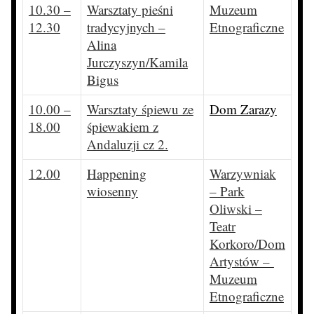
10.30 –
Warsztaty pieśni
Muzeum
12.30
tradycyjnych –
Etnograficzne
Alina
Jurczyszyn/Kamila
Bigus
10.00 –
Warsztaty śpiewu ze
Dom Zarazy
18.00
śpiewakiem z
Andaluzji cz 2.
12.00
Happening
Warzywniak
wiosenny
– Park
Oliwski –
Teatr
Korkoro/Dom
Artystów –
Muzeum
Etnograficzne