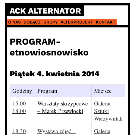
Skip
ACK ALTERNATOR
to
content
O NAS
DOŁĄCZ
GRUPY
ALTERPROJEKT
KONTAKT
PROGRAM-
etnowiosnowisko
Piątek 4. kwietnia 2014
Godziny
Program
Miejsce
15.00 –
Warsztaty skrzypcowe
Galeria
18.00
– Marek Przewłocki
Sztuki
Warzywniak
18.30
Wystawa zdjęć –
Galeria