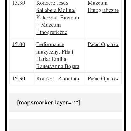
13.30
Koncert: Jesus
Muzeum
Sallabera Molina/
Etnograficzne
Katarzyna Enemuo
– Muzeum
Etnograficzne
15.00
Performance
Pałac Opatów
muzyczny: Piła i
Harfa: Emilia
Raiter/Anna Bojara
15.30
Koncert : Annutara
Pałac Opatów
 [mapsmarker layer="1"]