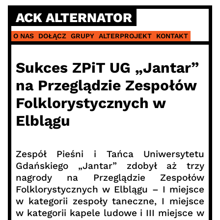
Skip
ACK ALTERNATOR
to
content
O NAS
DOŁĄCZ
GRUPY
ALTERPROJEKT
KONTAKT
Sukces ZPiT UG „Jantar”
na Przeglądzie Zespołów
Folklorystycznych w
Elblągu
Zespół Pieśni i Tańca Uniwersytetu
Gdańskiego „Jantar” zdobył aż trzy
nagrody na Przeglądzie Zespołów
Folklorystycznych w Elblągu – I miejsce
w kategorii zespoły taneczne, I miejsce
w kategorii kapele ludowe i III miejsce w