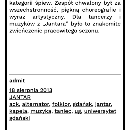
kategorii śpiew. Zespół chwalony był za
wszechstronność, piękną choreografie i
wyraz artystyczny. Dla tancerzy i
muzyków z „Jantara” było to znakomite
zwieńczenie pracowitego sezonu.
admit
18 sierpnia 2013
JANTAR
ack
, 
alternator
, 
folklor
, 
gdańsk
, 
jantar
, 
kapela
, 
muzyka
, 
taniec
, 
ug
, 
uniwersytet
gdański