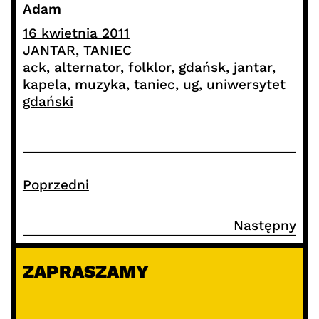
Adam
16 kwietnia 2011
JANTAR
, 
TANIEC
ack
, 
alternator
, 
folklor
, 
gdańsk
, 
jantar
, 
kapela
, 
muzyka
, 
taniec
, 
ug
, 
uniwersytet
gdański
Poprzedni
Następny
ZAPRASZAMY