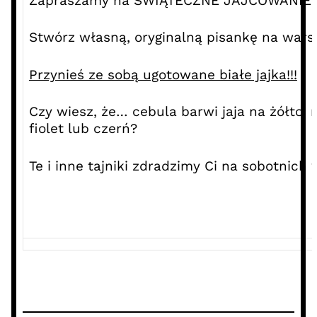
Zapraszamy na ŚWIĄTECZNE JAJCOWANIE.
Stwórz własną, oryginalną pisankę na wars
Przynieś ze sobą ugotowane białe jajka!!!
Czy wiesz, że… cebula barwi jaja na żółto,
fiolet lub czerń?
Te i inne tajniki zdradzimy Ci na sobotnich