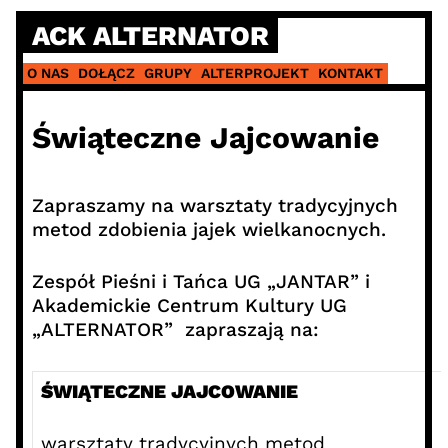
Skip
ACK ALTERNATOR
to
content
O NAS
DOŁĄCZ
GRUPY
ALTERPROJEKT
KONTAKT
Świąteczne Jajcowanie
Zapraszamy na warsztaty tradycyjnych
metod zdobienia jajek wielkanocnych.
Zespół Pieśni i Tańca UG „JANTAR” i
Akademickie Centrum Kultury UG
„ALTERNATOR” zapraszają na:
ŚWIĄTECZNE JAJCOWANIE
warsztaty tradycyjnych metod