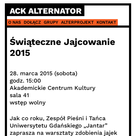
Skip
ACK ALTERNATOR
to
content
O NAS
DOŁĄCZ
GRUPY
ALTERPROJEKT
KONTAKT
Świąteczne Jajcowanie
2015
28. marca 2015 (sobota)
godz. 15:00
Akademickie Centrum Kultury
sala 41
wstęp wolny
Jak co roku, Zespół Pieśni i Tańca
Uniwersytetu Gdańskiego „Jantar”
zaprasza na warsztaty zdobienia jajek