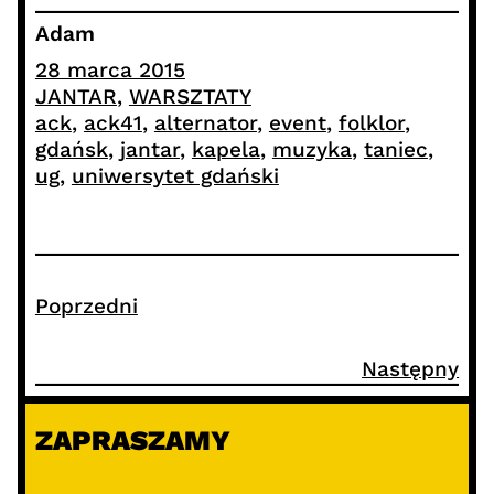
Adam
28 marca 2015
JANTAR
, 
WARSZTATY
ack
, 
ack41
, 
alternator
, 
event
, 
folklor
, 
gdańsk
, 
jantar
, 
kapela
, 
muzyka
, 
taniec
, 
ug
, 
uniwersytet gdański
Poprzedni
Następny
ZAPRASZAMY