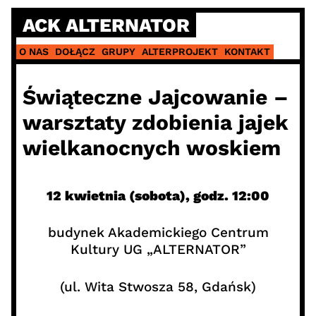
Skip
ACK ALTERNATOR
to
content
O NAS
DOŁĄCZ
GRUPY
ALTERPROJEKT
KONTAKT
Świąteczne Jajcowanie –
warsztaty zdobienia jajek
wielkanocnych woskiem
12 kwietnia (sobota), godz. 12:00
budynek Akademickiego Centrum
Kultury UG „ALTERNATOR”
(ul. Wita Stwosza 58, Gdańsk)