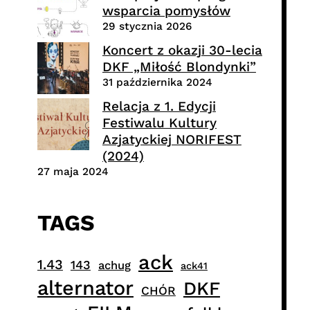
wsparcia pomysłów
29 stycznia 2026
Koncert z okazji 30-lecia
DKF „Miłość Blondynki”
31 października 2024
Relacja z 1. Edycji
Festiwalu Kultury
Azjatyckiej NORIFEST
(2024)
27 maja 2024
TAGS
ack
1.43
143
achug
ack41
alternator
DKF
CHÓR