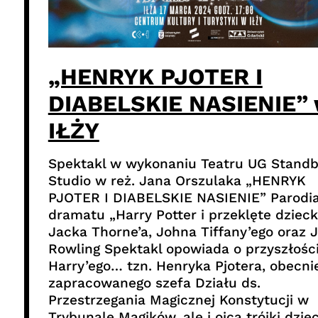
„HENRYK PJOTER I
DIABELSKIE NASIENIE”
IŁŻY
Spektakl w wykonaniu Teatru UG Stand
Studio w reż. Jana Orszulaka „HENRYK
PJOTER I DIABELSKIE NASIENIE” Parodi
dramatu „Harry Potter i przeklęte dzieck
Jacka Thorne’a, Johna Tiffany’ego oraz J
Rowling Spektakl opowiada o przyszłośc
Harry’ego… tzn. Henryka Pjotera, obecni
zapracowanego szefa Działu ds.
Przestrzegania Magicznej Konstytucji w
Trybunale Magików, ale i ojca trójki dziec