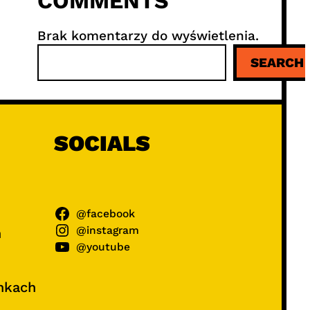
COMMENTS
Brak komentarzy do wyświetlenia.
S
SEARCH
z
u
k
a
j
SOCIALS
@facebook
@instagram
ń
@youtube
unkach