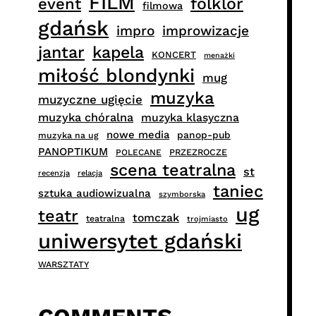
FILM
folklor
event
filmowa
gdańsk
impro
improwizacje
jantar
kapela
KONCERT
menażki
miłość blondynki
mug
muzyka
muzyczne ugięcie
muzyka chóralna
muzyka klasyczna
nowe media
panop-pub
muzyka na ug
PANOPTIKUM
PRZEZROCZE
POLECANE
scena teatralna
st
recenzja
relacja
taniec
sztuka audiowizualna
szymborska
ug
teatr
tomczak
teatralna
trojmiasto
uniwersytet gdański
WARSZTATY