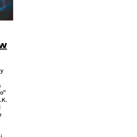
 w
by
a
o”
.K.
i
e
i.