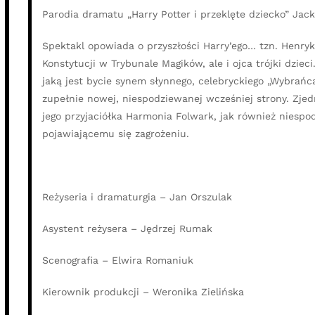
Parodia dramatu „Harry Potter i przeklęte dziecko” Jack
Spektakl opowiada o przyszłości Harry’ego… tzn. Henryk
Konstytucji w Trybunale Magików, ale i ojca trójki dzieci
jaką jest bycie synem słynnego, celebryckiego „Wybrańc
zupełnie nowej, niespodziewanej wcześniej strony. Zjedn
jego przyjaciółka Harmonia Folwark, jak również niesp
pojawiającemu się zagrożeniu.
Reżyseria i dramaturgia – Jan Orszulak
Asystent reżysera – Jędrzej Rumak
Scenografia – Elwira Romaniuk
Kierownik produkcji – Weronika Zielińska