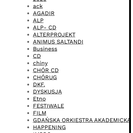
ack
AGADIR
ALP
ALP- CD
ALTERPROJEKT
ANIMUS SALTANDI
Business
CD
chiny
CHÓR CD
CHÓRUG
DKF.
DYSKUSJA
Etno
FESTIWALE
FILM
GDAŃSKA ORKIESTRA AKADEMICKA
HAPPENING