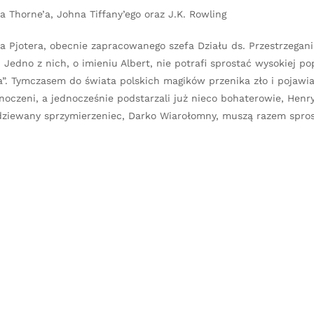
a Thorne’a, Johna Tiffany’ego oraz J.K. Rowling
a Pjotera, obecnie zapracowanego szefa Działu ds. Przestrzegan
. Jedno z nich, o imieniu Albert, nie potrafi sprostać wysokiej po
a”. Tymczasem do świata polskich magików przenika zło i pojawia
oczeni, a jednocześnie podstarzali już nieco bohaterowie, Henry
odziewany sprzymierzeniec, Darko Wiarołomny, muszą razem spro