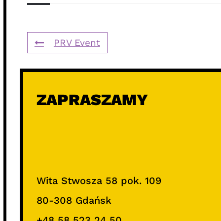
PRV Event
ZAPRASZAMY
Wita Stwosza 58 pok. 109
80-308 Gdańsk
+48 58 523 24 50