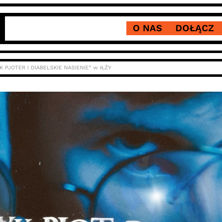
O NAS
DOŁĄCZ
K PJOTER I DIABELSKIE NASIENIE” w IŁŻY