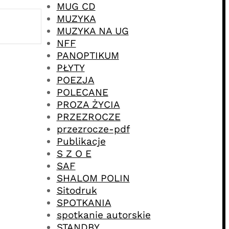
MUG CD
MUZYKA
MUZYKA NA UG
NFF
PANOPTIKUM
PŁYTY
POEZJA
POLECANE
PROZA ŻYCIA
PRZEZROCZE
przezrocze-pdf
Publikacje
S Z O E
SAF
SHALOM POLIN
Sitodruk
SPOTKANIA
spotkanie autorskie
STANDBY