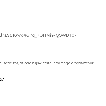
R1dgElra9816wc4G7q_7OHMiY-QSWBTb-
, gdzie znajdziecie najświeższe informacje o wydarzeniu:
o/