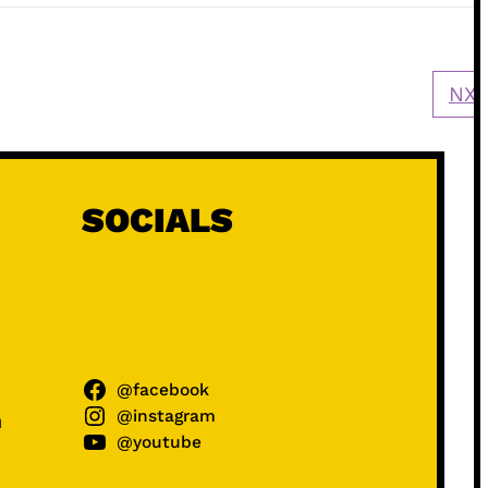
NXT
SOCIALS
@facebook
@instagram
ń
@youtube