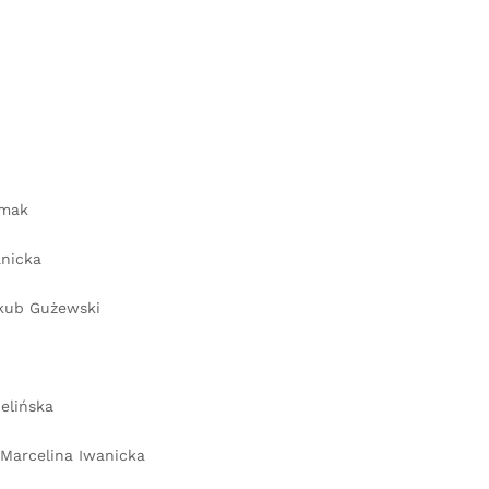
umak
nicka
ub Gużewski
elińska
Marcelina Iwanicka