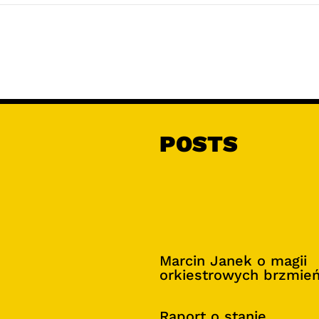
POSTS
Marcin Janek o magii
orkiestrowych brzmie
Raport o stanie