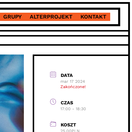
GRUPY
ALTERPROJEKT
KONTAKT
DATA
mar 17 2024
Zakończone!
CZAS
17:00 - 18:30
KOSZT
25,00PLN