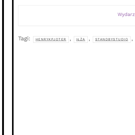
Wydarz
Tagi:
,
,
,
HENRYKPJOTER
IŁŻA
STANDBYSTUDIO