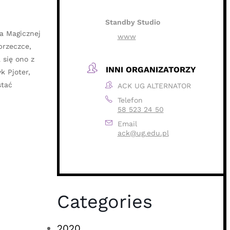
Standby Studio
ia Magicznej
www
przeczce,
 się ono z
INNI ORGANIZATORZY
k Pjoter,
stać
ACK UG ALTERNATOR
Telefon
58 523 24 50
Email
ack@ug.edu.pl
Categories
2020