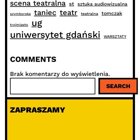
scena teatralna
st
sztuka audiowizualna
taniec
teatr
tomczak
teatralna
szymborska
ug
trojmiasto
uniwersytet gdański
WARSZTATY
COMMENTS
Brak komentarzy do wyświetlenia.
S
SEARCH
z
u
k
ZAPRASZAMY
a
j