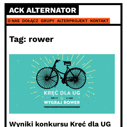
Skip
ACK ALTERNATOR
to
content
O NAS
DOŁĄCZ
GRUPY
ALTERPROJEKT
KONTAKT
Tag:
rower
Wyniki konkursu Kręć dla UG