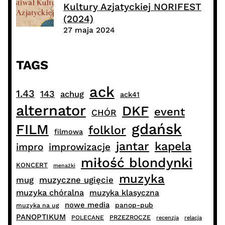
Kultury Azjatyckiej NORIFEST
(2024)
27 maja 2024
TAGS
ack
1.43
143
achug
ack41
alternator
DKF
event
CHÓR
gdańsk
FILM
folklor
filmowa
jantar
kapela
impro
improwizacje
miłość blondynki
KONCERT
menażki
muzyka
muzyczne ugięcie
mug
muzyka chóralna
muzyka klasyczna
nowe media
panop-pub
muzyka na ug
PANOPTIKUM
PRZEZROCZE
POLECANE
recenzja
relacja