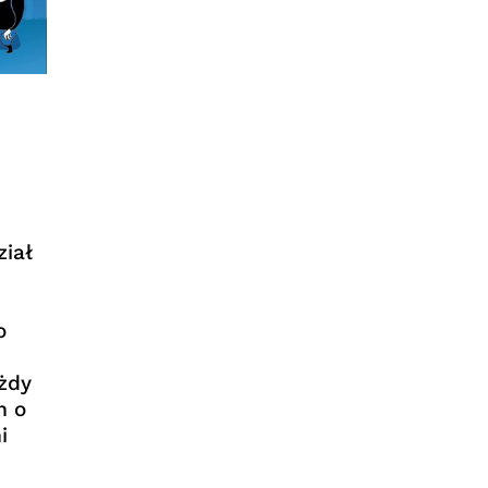
ział
o
ażdy
m o
i
z