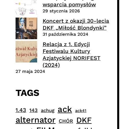
wsparcia pomysłów
29 stycznia 2026
Koncert z okazji 30-lecia
DKF „Miłość Blondynki”
31 października 2024
Relacja z 1. Edycji
Festiwalu Kultury
Azjatyckiej NORIFEST
(2024)
27 maja 2024
TAGS
ack
1.43
143
achug
ack41
alternator
DKF
CHÓR