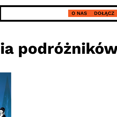
O NAS
DOŁĄCZ
ia podróżnikó