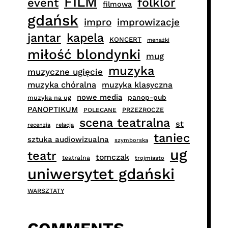
FILM
folklor
event
filmowa
gdańsk
impro
improwizacje
jantar
kapela
KONCERT
menażki
miłość blondynki
mug
muzyka
muzyczne ugięcie
muzyka chóralna
muzyka klasyczna
nowe media
panop-pub
muzyka na ug
PANOPTIKUM
PRZEZROCZE
POLECANE
scena teatralna
st
recenzja
relacja
taniec
sztuka audiowizualna
szymborska
ug
teatr
tomczak
teatralna
trojmiasto
uniwersytet gdański
WARSZTATY