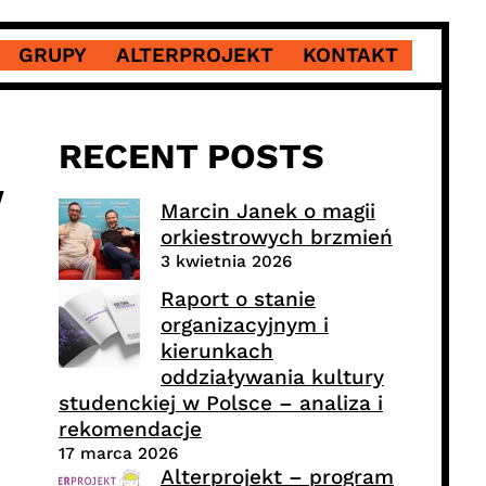
GRUPY
ALTERPROJEKT
KONTAKT
RECENT POSTS
w
Marcin Janek o magii
orkiestrowych brzmień
3 kwietnia 2026
Raport o stanie
organizacyjnym i
kierunkach
oddziaływania kultury
studenckiej w Polsce – analiza i
rekomendacje
17 marca 2026
Alterprojekt – program