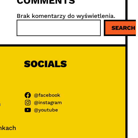
COMMENTS
Brak komentarzy do wyświetlenia.
S
SEARCH
z
u
k
a
j
SOCIALS
@facebook
@instagram
ń
@youtube
unkach