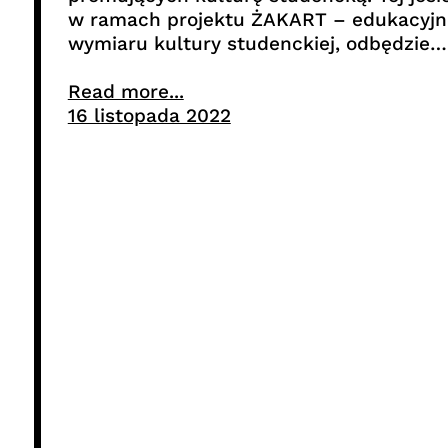
w ramach projektu ŻAKART – edukacyjn
wymiaru kultury studenckiej, odbędzie…
Read more...
16 listopada 2022