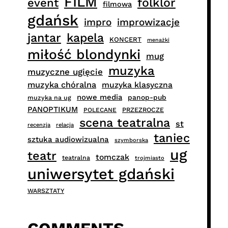
FILM
folklor
event
filmowa
gdańsk
impro
improwizacje
jantar
kapela
KONCERT
menażki
miłość blondynki
mug
muzyka
muzyczne ugięcie
muzyka chóralna
muzyka klasyczna
nowe media
panop-pub
muzyka na ug
PANOPTIKUM
PRZEZROCZE
POLECANE
scena teatralna
st
recenzja
relacja
taniec
sztuka audiowizualna
szymborska
ug
teatr
tomczak
teatralna
trojmiasto
uniwersytet gdański
WARSZTATY