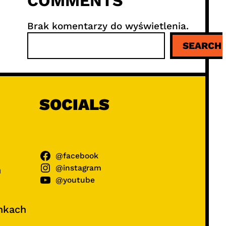
COMMENTS
Brak komentarzy do wyświetlenia.
S
SEARCH
z
u
k
a
j
SOCIALS
@facebook
@instagram
ń
@youtube
unkach