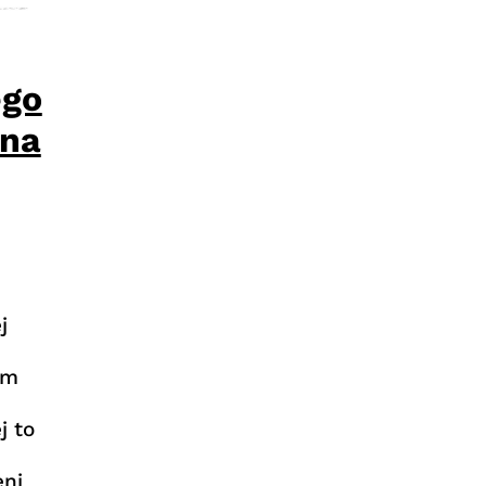
ego
ana
j
im
j to
eni