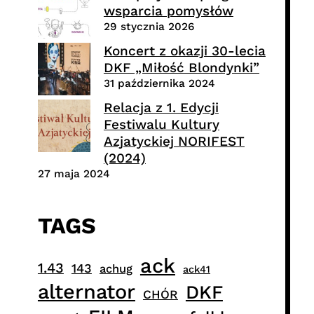
wsparcia pomysłów
29 stycznia 2026
Koncert z okazji 30-lecia
DKF „Miłość Blondynki”
31 października 2024
Relacja z 1. Edycji
Festiwalu Kultury
Azjatyckiej NORIFEST
(2024)
27 maja 2024
TAGS
ack
1.43
143
achug
ack41
alternator
DKF
CHÓR