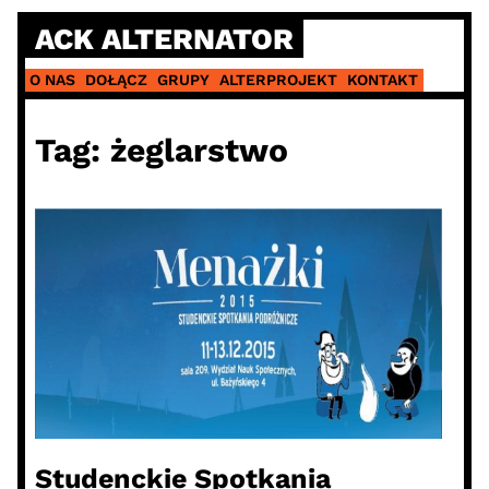
Skip
ACK ALTERNATOR
to
content
O NAS
DOŁĄCZ
GRUPY
ALTERPROJEKT
KONTAKT
Tag:
żeglarstwo
Studenckie Spotkania