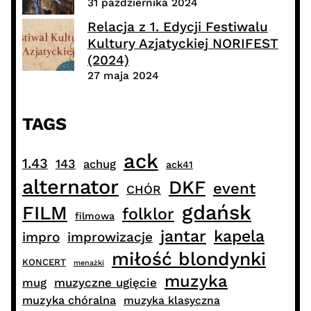
31 października 2024
Relacja z 1. Edycji Festiwalu
Kultury Azjatyckiej NORIFEST
(2024)
27 maja 2024
TAGS
ack
1.43
143
achug
ack41
alternator
DKF
event
CHÓR
gdańsk
FILM
folklor
filmowa
jantar
kapela
impro
improwizacje
miłość blondynki
KONCERT
menażki
muzyka
muzyczne ugięcie
mug
muzyka chóralna
muzyka klasyczna