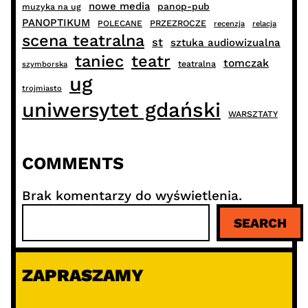
nowe media
panop-pub
muzyka na ug
PANOPTIKUM
PRZEZROCZE
POLECANE
recenzja
relacja
scena teatralna
st
sztuka audiowizualna
taniec
teatr
tomczak
teatralna
szymborska
ug
trojmiasto
uniwersytet gdański
WARSZTATY
COMMENTS
Brak komentarzy do wyświetlenia.
S
SEARCH
z
u
k
ZAPRASZAMY
a
j