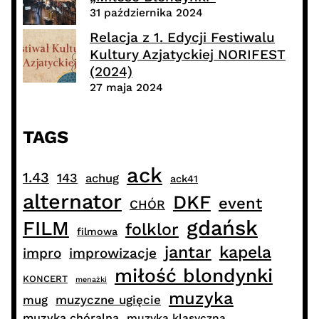
31 października 2024
Relacja z 1. Edycji Festiwalu
Kultury Azjatyckiej NORIFEST
(2024)
27 maja 2024
TAGS
ack
1.43
143
achug
ack41
alternator
DKF
event
CHÓR
gdańsk
FILM
folklor
filmowa
jantar
kapela
impro
improwizacje
miłość blondynki
KONCERT
menażki
muzyka
muzyczne ugięcie
mug
muzyka chóralna
muzyka klasyczna