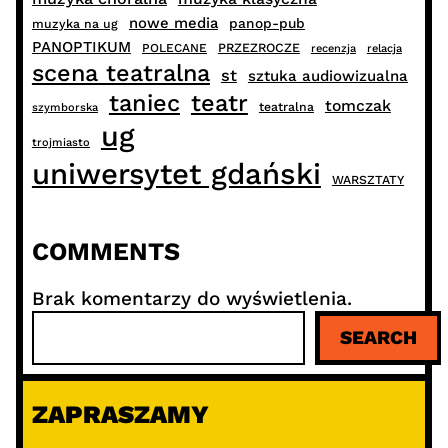
nowe media
panop-pub
muzyka na ug
PANOPTIKUM
PRZEZROCZE
POLECANE
recenzja
relacja
scena teatralna
st
sztuka audiowizualna
taniec
teatr
tomczak
teatralna
szymborska
ug
trojmiasto
uniwersytet gdański
WARSZTATY
COMMENTS
Brak komentarzy do wyświetlenia.
S
SEARCH
z
u
k
ZAPRASZAMY
a
j