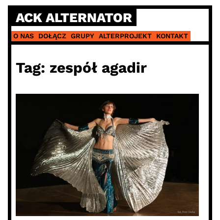
Skip
ACK ALTERNATOR
to
content
O NAS
DOŁĄCZ
GRUPY
ALTERPROJEKT
KONTAKT
Tag:
zespół agadir