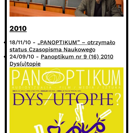
2010
18/11/10
-
„PANOPTIKUM” – otrzymało
status Czasopisma Naukowego
24/09/10
-
Panoptikum nr 9 (16) 2010
Dys(u)topie