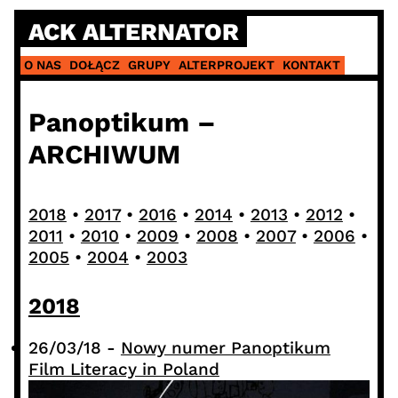
Skip
ACK ALTERNATOR
to
content
O NAS
DOŁĄCZ
GRUPY
ALTERPROJEKT
KONTAKT
Panoptikum –
ARCHIWUM
2018
•
2017
•
2016
•
2014
•
2013
•
2012
•
2011
•
2010
•
2009
•
2008
•
2007
•
2006
•
2005
•
2004
•
2003
2018
26/03/18
-
Nowy numer Panoptikum
Film Literacy in Poland