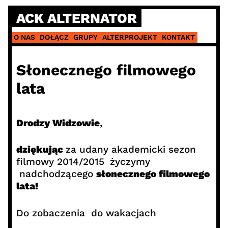
Skip
ACK ALTERNATOR
to
content
O NAS
DOŁĄCZ
GRUPY
ALTERPROJEKT
KONTAKT
Słonecznego filmowego
lata
Drodzy Widzowie
,
dziękując
za udany akademicki sezon
filmowy 2014/2015
życzymy
nadchodzącego
słonecznego filmowego
lata!
Do zobaczenia do wakacjach