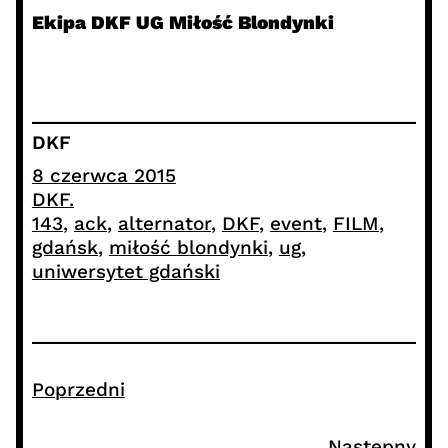
Ekipa DKF UG Miłość Blondynki
DKF
8 czerwca 2015
DKF.
143
, 
ack
, 
alternator
, 
DKF
, 
event
, 
FILM
, 
gdańsk
, 
miłość blondynki
, 
ug
, 
uniwersytet gdański
Poprzedni
Następny