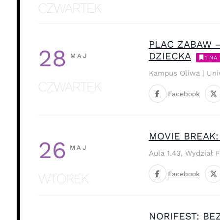
CZWARTEK
PLAC ZABAW –
28
DZIECKA
MAJ
1 NA 
Kampus Oliwa | Uni
CZWARTEK
Facebook
MOVIE BREAK:
26
MAJ
Aula 1.43, Wydział 
Facebook
WTOREK
NORIFEST: BE