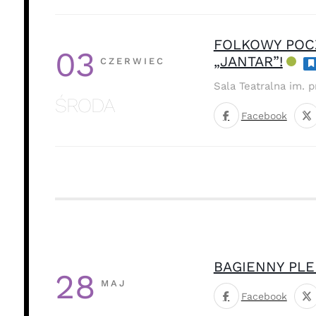
FOLKOWY POCZ
03
„JANTAR”!
CZERWIEC
Sala Teatralna im. 
ŚRODA
Facebook
BAGIENNY PLE
28
MAJ
Facebook