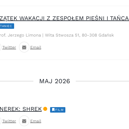
ĄTEK WAKACJI Z ZESPOŁEM PIEŚNI I TAŃCA
TANIEC
prof. Jerzego Limona | Wita Stwosza 51, 80-308 Gdańsk
Twitter
Email
MAJ 2026
NEREK: SHREK
FILM
Twitter
Email