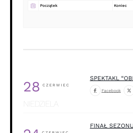
SPEKTAKL “OB
28
CZERWIEC
Facebook
NIEDZIELA
FINAŁ SEZONU
CZERWIEC