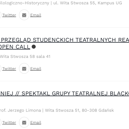
Filologiczno-Historyczny | ul. Wita Stwosza 55, Kampus UG
Twitter
Email
 4. PRZEGLĄD STUDENCKICH TEATRALNYCH REA
OPEN CALL
ita Stwosza 58 sala 41
Twitter
Email
NIEJ // SPEKTAKL GRUPY TEATRALNEJ BLAC
prof. Jerzego Limona | Wita Stwosza 51, 80-308 Gdańsk
Twitter
Email