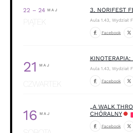
3. NORIFEST 
22 – 24
MAJ
PIĄTEK
Aula 1.43, Wydział 
Facebook
KINOTERAPIA
21
MAJ
Aula 1.43, Wydział 
Facebook
CZWARTEK
„A WALK THR
16
CHÓRALNY
MAJ
Facebook
SOBOTA