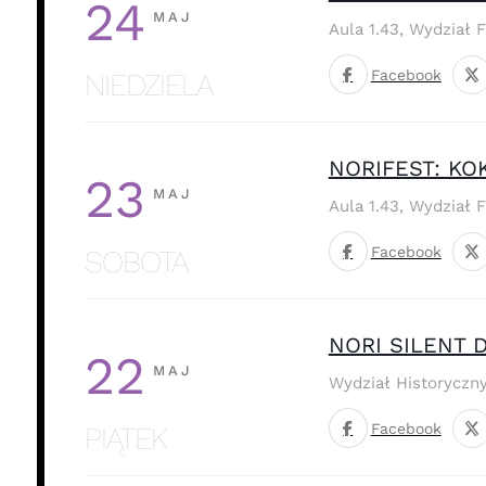
24
MAJ
Aula 1.43, Wydział 
Facebook
NIEDZIELA
NORIFEST: K
23
MAJ
Aula 1.43, Wydział 
Facebook
SOBOTA
NORI SILENT D
22
MAJ
Wydział Historyczn
Facebook
PIĄTEK