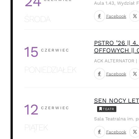
24
Aula 1.43, Wydział 
Facebook
ŚRODA
PSTRO ’26 ||
15
OFFOWYCH || 
CZERWIEC
ACK ALTERNATOR | W
PONIEDZIAŁEK
Facebook
SEN NOCY LET
12
CZERWIEC
TEATR
Sala Teatralna im. 
PIĄTEK
Facebook