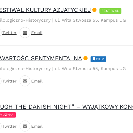
FESTIWAL KULTURY AZJATYCKIEJ
FESTIWAL
Filologiczno-Historyczny | ul. Wita Stwosza 55, Kampus UG
Twitter
Email
: WARTOŚĆ SENTYMENTALNA
FILM
Filologiczno-Historyczny | ul. Wita Stwosza 55, Kampus UG
Twitter
Email
OUGH THE DANISH NIGHT” – WYJĄTKOWY KO
MUZYKA
Twitter
Email