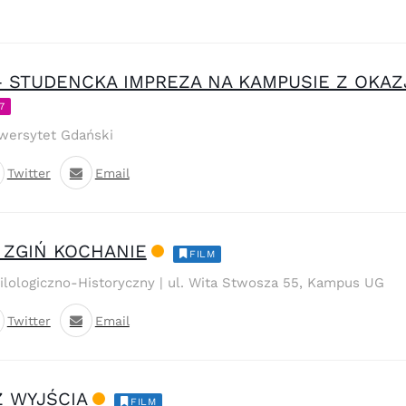
 STUDENCKA IMPREZA NA KAMPUSIE Z OKAZJ
7
wersytet Gdański
Twitter
Email
 ZGIŃ KOCHANIE
FILM
Filologiczno-Historyczny | ul. Wita Stwosza 55, Kampus UG
Twitter
Email
Z WYJŚCIA
FILM