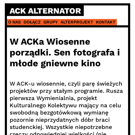
Skip
ACK ALTERNATOR
to
content
O NAS
DOŁĄCZ
GRUPY
ALTERPROJEKT
KONTAKT
W ACKa Wiosenne
porządki. Sen fotografa i
młode gniewne kino
W ACK-u wiosennie, czyli parę świeżych
projektów przy stałym programie. Rusza
pierwsza Wymienialnia, projekt
Kulturalnego Kolektywu mający na celu
swobodną bezgotówkową wymianę
pozornie nieprzydatnych dóbr braci
studenckiej. Wszystkie niepotrzebne
rzeczy odpowiedniej wielkości (nie