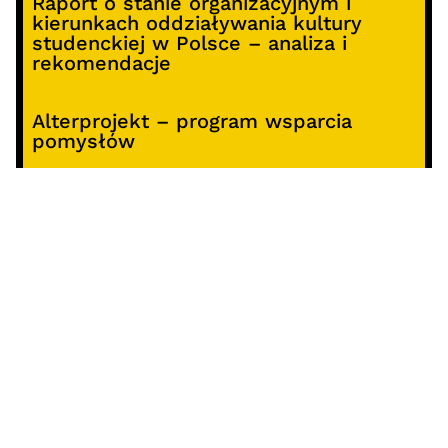
Raport o stanie organizacyjnym i
kierunkach oddziaływania kultury
studenckiej w Polsce – analiza i
rekomendacje
Alterprojekt – program wsparcia
pomysłów
Koncert z okazji 30-lecia DKF „Miłość
Blondynki”
SOCIALS