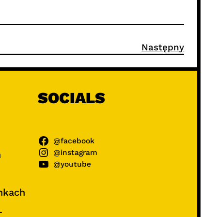
Następny
SOCIALS
@facebook
@instagram
ń
@youtube
unkach
–