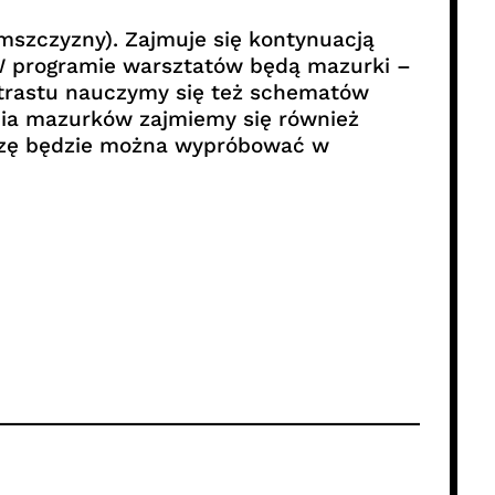
szczyzny). Zajmuje się kontynuacją
o W programie warsztatów będą mazurki –
ntrastu nauczymy się też schematów
enia mazurków zajmiemy się również
edzę będzie można wypróbować w