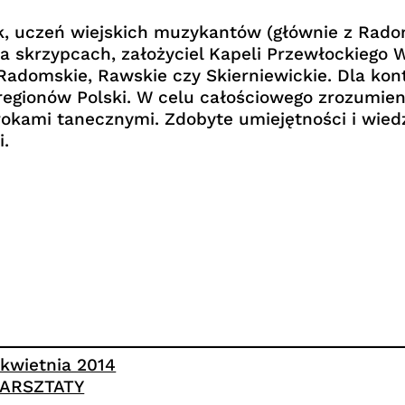
, uczeń wiejskich muzykantów (głównie z Radom
 na skrzypcach, założyciel Kapeli Przewłockieg
 Radomskie, Rawskie czy Skierniewickie. Dla ko
h regionów Polski. W celu całościowego zrozumi
rokami tanecznymi. Zdobyte umiejętności i wi
.
 kwietnia 2014
ARSZTATY