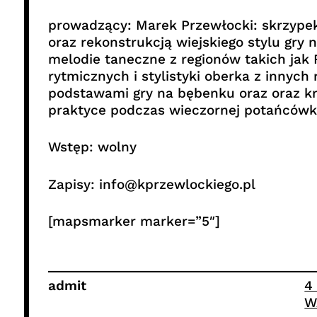
prowadzący: Marek Przewłocki: skrzypek
oraz rekonstrukcją wiejskiego stylu gry
melodie taneczne z regionów takich jak
rytmicznych i stylistyki oberka z innyc
podstawami gry na bębenku oraz oraz k
praktyce podczas wieczornej potańcówki
Wstęp: wolny
Zapisy: info@kprzewlockiego.pl
[mapsmarker marker=”5″]
admit
4
W