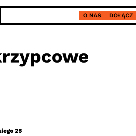
O NAS
DOŁĄCZ
krzypcowe
kiego 25