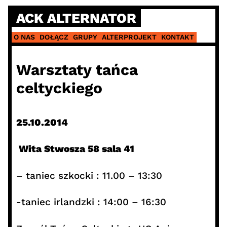
Skip
ACK ALTERNATOR
to
content
O NAS
DOŁĄCZ
GRUPY
ALTERPROJEKT
KONTAKT
Warsztaty tańca
celtyckiego
25.10.2014
Wita Stwosza 58 sala 41
– taniec szkocki : 11.00 – 13:30
-taniec irlandzki : 14:00 – 16:30