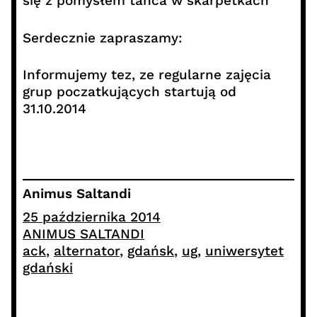
się z pomysłem tańca w skarpetkach
Serdecznie zapraszamy:
Informujemy tez, ze regularne zajęcia
grup poczatkujących startują od
31.10.2014
Animus Saltandi
25 października 2014
ANIMUS SALTANDI
ack
, 
alternator
, 
gdańsk
, 
ug
, 
uniwersytet
gdański