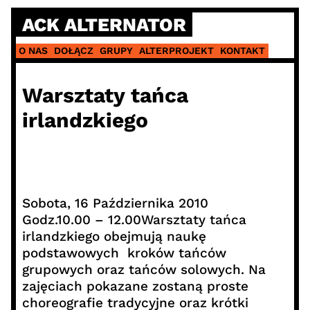
Skip
ACK ALTERNATOR
to
content
O NAS
DOŁĄCZ
GRUPY
ALTERPROJEKT
KONTAKT
Warsztaty tańca
irlandzkiego
Sobota, 16 Października 2010
Godz.10.00 – 12.00
Warsztaty tańca
irlandzkiego obejmują naukę
podstawowych kroków tańców
grupowych oraz tańców solowych. Na
zajęciach pokazane zostaną proste
choreografie tradycyjne oraz krótki