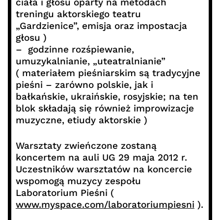
ciała i głosu oparty na metodach
treningu aktorskiego teatru
„Gardzienice”, emisja oraz impostacja
głosu )
– godzinne rozśpiewanie,
umuzykalnianie, „uteatralnianie”
( materiałem pieśniarskim są tradycyjne
pieśni – zarówno polskie, jak i
bałkańskie, ukraińskie, rosyjskie; na ten
blok składają się również improwizacje
muzyczne, etiudy aktorskie )
Warsztaty zwieńczone zostaną
koncertem na auli UG 29 maja 2012 r.
Uczestników warsztatów na koncercie
wspomogą muzycy zespołu
Laboratorium Pieśni (
www.myspace.com/laboratoriumpiesni
).