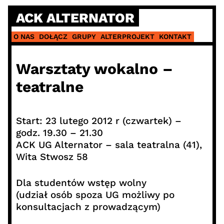
Skip
ACK ALTERNATOR
to
content
O NAS
DOŁĄCZ
GRUPY
ALTERPROJEKT
KONTAKT
Warsztaty wokalno –
teatralne
Start: 23 lutego 2012 r (czwartek) –
godz. 19.30 – 21.30
ACK UG Alternator – sala teatralna (41),
Wita Stwosz 58
Dla studentów wstęp wolny
(udział osób spoza UG możliwy po
konsultacjach z prowadzącym)