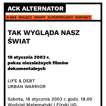
Skip
ACK ALTERNATOR
to
content
O NAS
DOŁĄCZ
GRUPY
ALTERPROJEKT
KONTAKT
TAK WYGLĄDA NASZ
ŚWIAT
18 stycznia 2003 r.
pokaz niezależnych filmów
dokumentalnych
LIFE & DEBT
URBAN WARRIOR
Sobota, 18 stycznia 2003 r, godz. 18.00
Wydział Matematyki i Fizyki UG,