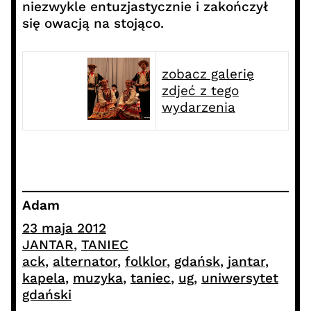
niezwykle entuzjastycznie i zakończył
się owacją na stojąco.
zobacz galerię
zdjeć z tego
wydarzenia
Adam
23 maja 2012
JANTAR
, 
TANIEC
ack
, 
alternator
, 
folklor
, 
gdańsk
, 
jantar
, 
kapela
, 
muzyka
, 
taniec
, 
ug
, 
uniwersytet
gdański