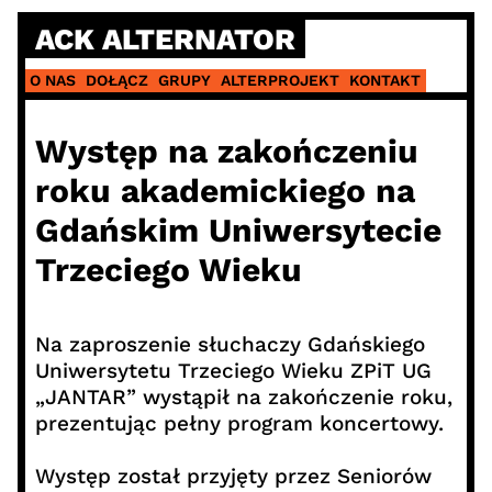
Skip
ACK ALTERNATOR
to
content
O NAS
DOŁĄCZ
GRUPY
ALTERPROJEKT
KONTAKT
Występ na zakończeniu
roku akademickiego na
Gdańskim Uniwersytecie
Trzeciego Wieku
Na zaproszenie słuchaczy Gdańskiego
Uniwersytetu Trzeciego Wieku ZPiT UG
„JANTAR” wystąpił na zakończenie roku,
prezentując pełny program koncertowy.
Występ został przyjęty przez Seniorów