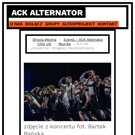
Skip
ACK ALTERNATOR
to
content
O NAS
DOŁĄCZ
GRUPY
ALTERPROJEKT
KONTAKT
Strona główna
Events - ACK Alternator
Chór UG
Muzyka
Ach jak
przyjemnie ! Szlagiery dwudziestolecia
zdjęcie z koncertu fot. Bartek
Bańska