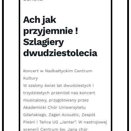
Ach jak
przyjemnie !
Szlagiery
dwudziestolecia
Koncert w Nadbałtyckim Centrum
Kultury
W szalony świat lat dwudziestych i
trzydziestych przeniósł nas koncert
musicalowy, przygotowany przez
Akademicki Chór Uniwersytetu
Gdańskiego, Zagan Acoustic, Zespół
Pieśni i Tańca UG „Jantar”. W nastrojowej
scenerii Centrum św. Jana chór