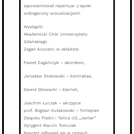
zaprezentował repertuar z epoki
wzbogacony wizualizacjami.
Wystąpili:
Akademicki Chór Uniwersytetu
Gdańskiego
Zagan Acoustic w składzie:
Paweł Zagańczyk – akordeon,
Jarosław Stokowski – kontrabas,
Dawid Głowacki – klarnet,
Joachim Łuczak – skrzypce
prof. Bogdan Kułakowski – fortepian
Zespołu Pieśni i Tańca UG „Jantar”
Dyrygent Marcin Tomczak
Koncert odbywał się w ramach