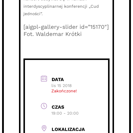
interdyscyplinarnej konferencji „Cud
jedności”.
[aigpl-gallery-slider id=”15170″]
Fot. Waldemar Krótki
DATA
lis 15 2018
Zakończone!
CZAS
19:00 - 20:00
LOKALIZACJA