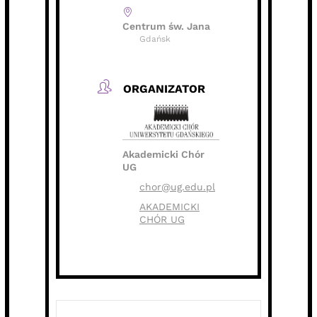
Centrum św. Jana
Gdańsk
ORGANIZATOR
Akademicki Chór
UG
chor@ug.edu.pl
AKADEMICKI
CHÓR UG