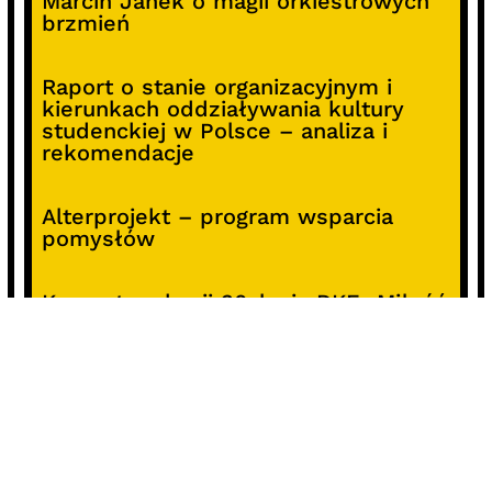
Marcin Janek o magii orkiestrowych
brzmień
Raport o stanie organizacyjnym i
kierunkach oddziaływania kultury
studenckiej w Polsce – analiza i
rekomendacje
Alterprojekt – program wsparcia
pomysłów
Koncert z okazji 30-lecia DKF „Miłość
Blondynki”
SOCIALS