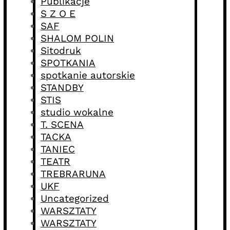
Publikacje
S Z O E
SAF
SHALOM POLIN
Sitodruk
SPOTKANIA
spotkanie autorskie
STANDBY
STIS
studio wokalne
T. SCENA
TACKA
TANIEC
TEATR
TREBRARUNA
UKF
Uncategorized
WARSZTATY
WARSZTATY