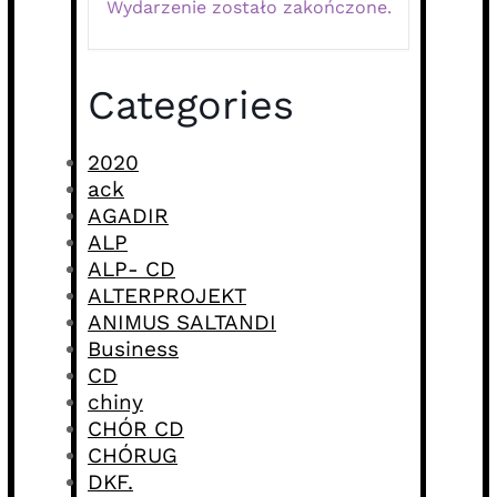
Wydarzenie zostało zakończone.
Categories
2020
ack
AGADIR
ALP
ALP- CD
ALTERPROJEKT
ANIMUS SALTANDI
Business
CD
chiny
CHÓR CD
CHÓRUG
DKF.