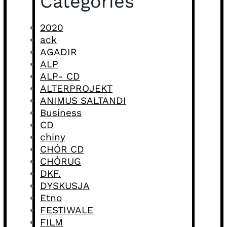
Categories
2020
ack
AGADIR
ALP
ALP- CD
ALTERPROJEKT
ANIMUS SALTANDI
Business
CD
chiny
CHÓR CD
CHÓRUG
DKF.
DYSKUSJA
Etno
FESTIWALE
FILM