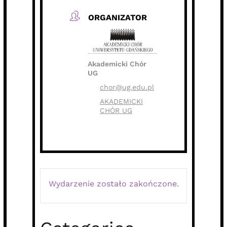
ORGANIZATOR
Akademicki Chór
UG
chor@ug.edu.pl
AKADEMICKI
CHÓR UG
Wydarzenie zostało zakończone.