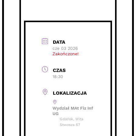
DATA
cze 03 2026
Zakończone!
CZAS
18:30
LOKALIZACJA
Wydział MAt Fiz Inf
UG
Gdańsk, Wita
Stwosza 57