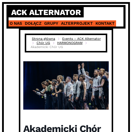
Skip
ACK ALTERNATOR
to
content
O NAS
DOŁĄCZ
GRUPY
ALTERPROJEKT
KONTAKT
Strona główna
Events - ACK Alternator
Chór UG
HARMONOGRAM
Akademicki Chór UG
Akademicki Chór