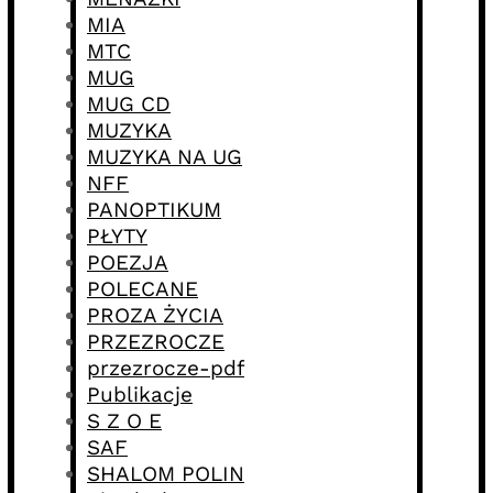
MIA
MTC
MUG
MUG CD
MUZYKA
MUZYKA NA UG
NFF
PANOPTIKUM
PŁYTY
POEZJA
POLECANE
PROZA ŻYCIA
PRZEZROCZE
przezrocze-pdf
Publikacje
S Z O E
SAF
SHALOM POLIN