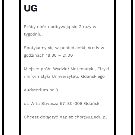
UG
Próby chóru odbywają się 2 razy w
tygodniu.
Spotykamy się w poniedziełki, środy w
godzinach 18:30 – 21.00
Miejsce prób: Wydział Matematyki, Fizyki
i Informatyki Uniwersytetu Gdańskiego
Audytorium nr 3
ul. Wita Stwosza 57, 80-308 Gdańsk
Chcesz dołączyć napisz chor@ug.edu.pl