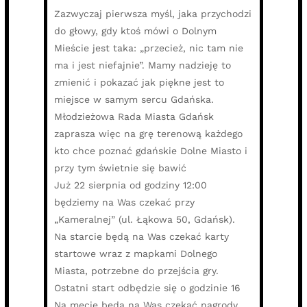
Zazwyczaj pierwsza myśl, jaka przychodzi
do głowy, gdy ktoś mówi o Dolnym
Mieście jest taka: „przecież, nic tam nie
ma i jest niefajnie”. Mamy nadzieję to
zmienić i pokazać jak piękne jest to
miejsce w samym sercu Gdańska.
Młodzieżowa Rada Miasta Gdańsk
zaprasza więc na grę terenową każdego
kto chce poznać gdańskie Dolne Miasto i
przy tym świetnie się bawić
Już 22 sierpnia od godziny 12:00
będziemy na Was czekać przy
„Kameralnej” (ul. Łąkowa 50, Gdańsk).
Na starcie będą na Was czekać karty
startowe wraz z mapkami Dolnego
Miasta, potrzebne do przejścia gry.
Ostatni start odbędzie się o godzinie 16
Na mecie będą na Was czekać nagrody