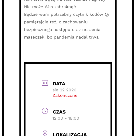
Nie może Was zabraknąć
Będzie wam potrzebny czytnik kodów Qr
pamiętajcie też, o zachowaniu
bezpiecznego odstępu oraz noszenia
maseczek, bo pandemia nadal trwa
DATA
sie 22 2020
Zakończone!
CZAS
12:00 - 18:00
LOKALIZACJA