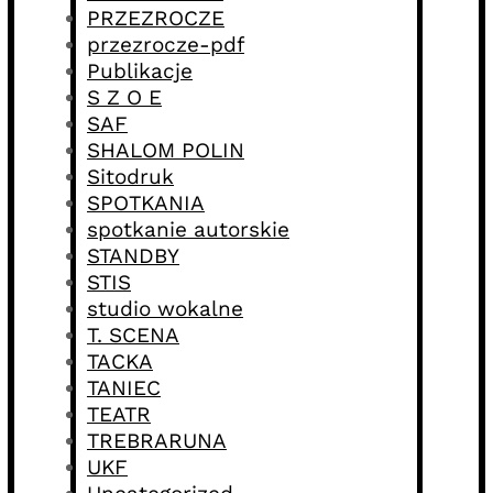
PRZEZROCZE
przezrocze-pdf
Publikacje
S Z O E
SAF
SHALOM POLIN
Sitodruk
SPOTKANIA
spotkanie autorskie
STANDBY
STIS
studio wokalne
T. SCENA
TACKA
TANIEC
TEATR
TREBRARUNA
UKF