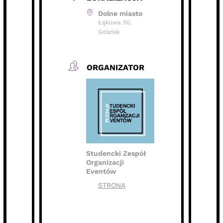
Dolne miasto
Łąkowa 50,
Gdańsk
ORGANIZATOR
Studencki Zespół
Organizacji
Eventów
STRONA