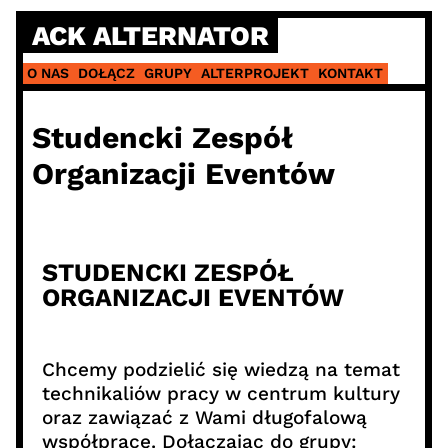
ACK ALTERNATOR
O NAS
DOŁĄCZ
GRUPY
ALTERPROJEKT
KONTAKT
Studencki Zespół
Organizacji Eventów
STUDENCKI ZESPÓŁ
ORGANIZACJI EVENTÓW
Chcemy podzielić się wiedzą na temat
technikaliów pracy w centrum kultury
oraz zawiązać z Wami długofalową
współpracę. Dołączając do grupy: