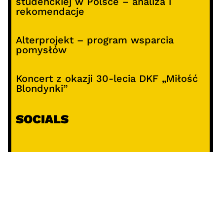
studenckiej w Polsce – analiza i
rekomendacje
Alterprojekt – program wsparcia
pomysłów
Koncert z okazji 30-lecia DKF „Miłość
Blondynki”
SOCIALS
@facebook
@instagram
@youtube