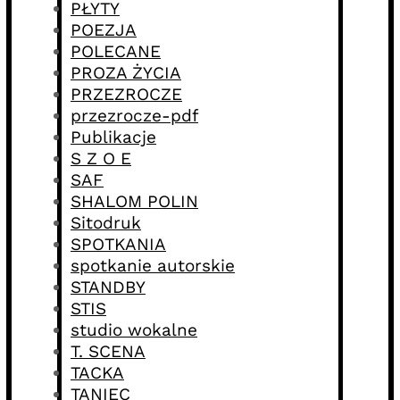
PŁYTY
POEZJA
POLECANE
PROZA ŻYCIA
PRZEZROCZE
przezrocze-pdf
Publikacje
S Z O E
SAF
SHALOM POLIN
Sitodruk
SPOTKANIA
spotkanie autorskie
STANDBY
STIS
studio wokalne
T. SCENA
TACKA
TANIEC