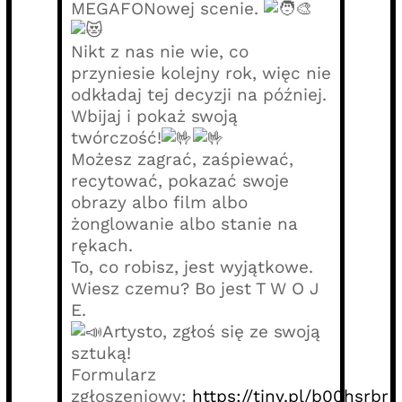
MEGAFONowej scenie.
Nikt z nas nie wie, co
przyniesie kolejny rok, więc nie
odkładaj tej decyzji na później.
Wbijaj i pokaż swoją
twórczość!
Możesz zagrać, zaśpiewać,
recytować, pokazać swoje
obrazy albo film albo
żonglowanie albo stanie na
rękach.
To, co robisz, jest wyjątkowe.
Wiesz czemu? Bo jest T W O J
E.
Artysto, zgłoś się ze swoją
sztuką!
Formularz
zgłoszeniowy:
https://tiny.pl/b00hsrbr