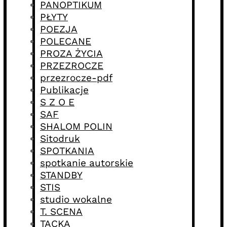
PANOPTIKUM
PŁYTY
POEZJA
POLECANE
PROZA ŻYCIA
PRZEZROCZE
przezrocze-pdf
Publikacje
S Z O E
SAF
SHALOM POLIN
Sitodruk
SPOTKANIA
spotkanie autorskie
STANDBY
STIS
studio wokalne
T. SCENA
TACKA