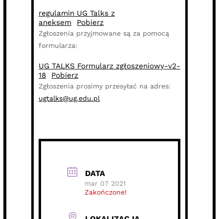
regulamin UG Talks z
aneksem
Pobierz
Zgłoszenia przyjmowane są za pomocą
formularza:
UG TALKS Formularz zgłoszeniowy-v2-
18
Pobierz
Zgłoszenia prosimy przesyłać na adres:
ugtalks@ug.edu.pl
DATA
mar 07 2021
Zakończone!
LOKALIZACJA