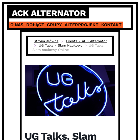
Skip
ACK ALTERNATOR
to
content
O NAS
DOŁĄCZ
GRUPY
ALTERPROJEKT
KONTAKT
Strona główna
Events - ACK Alternator
UG Talks - Slam Naukowy
UG Talks.
Slam naukowy Online
UG Talks. Slam