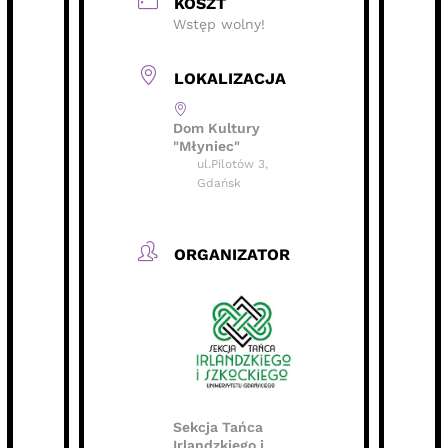
KOSZT
Wstęp wolny!
LOKALIZACJA
Dom Kultury
"Młyniec"
ul.Pilotów 3,
Gdańsk
ORGANIZATOR
Sekcja Tańca
Irlandzkiego i