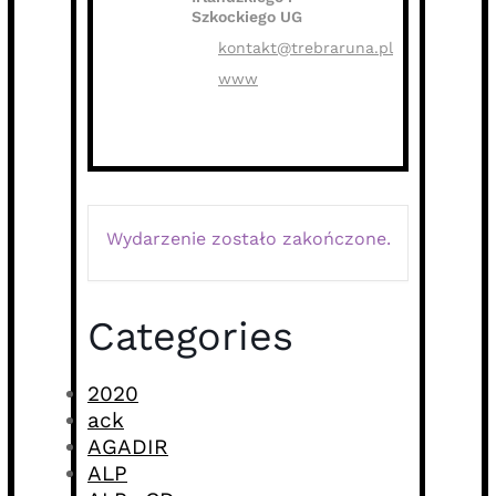
Szkockiego UG
kontakt@trebraruna.pl
www
Wydarzenie zostało zakończone.
Categories
2020
ack
AGADIR
ALP