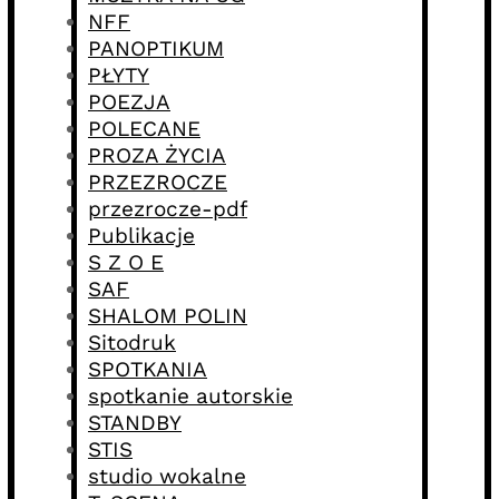
NFF
PANOPTIKUM
PŁYTY
POEZJA
POLECANE
PROZA ŻYCIA
PRZEZROCZE
przezrocze-pdf
Publikacje
S Z O E
SAF
SHALOM POLIN
Sitodruk
SPOTKANIA
spotkanie autorskie
STANDBY
STIS
studio wokalne