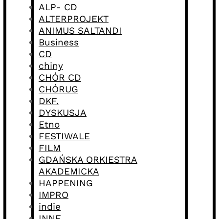
ALP- CD
ALTERPROJEKT
ANIMUS SALTANDI
Business
CD
chiny
CHÓR CD
CHÓRUG
DKF.
DYSKUSJA
Etno
FESTIWALE
FILM
GDAŃSKA ORKIESTRA
AKADEMICKA
HAPPENING
IMPRO
indie
INNE