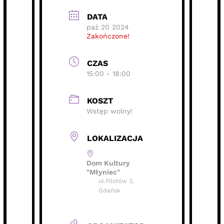
DATA
paź 20 2024
Zakończone!
CZAS
15:00 - 18:00
KOSZT
Wstęp wolny!
LOKALIZACJA
Dom Kultury
"Młyniec"
ul.Pilotów 3,
Gdańsk