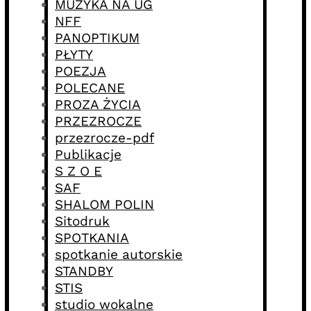
MUZYKA NA UG
NFF
PANOPTIKUM
PŁYTY
POEZJA
POLECANE
PROZA ŻYCIA
PRZEZROCZE
przezrocze-pdf
Publikacje
S Z O E
SAF
SHALOM POLIN
Sitodruk
SPOTKANIA
spotkanie autorskie
STANDBY
STIS
studio wokalne