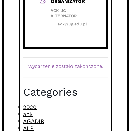
ORGANIZATOR
ACK UG
ALTERNATOR
ack@ug.edu.pl
Wydarzenie zostało zakończone.
Categories
2020
ack
AGADIR
ALP